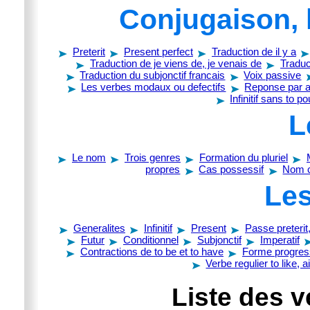
Conjugaison, 
Preterit
Present perfect
Traduction de il y a
Traduction de je viens de, je venais de
Traduc
Traduction du subjonctif francais
Voix passive
Les verbes modaux ou defectifs
Reponse par au
Infinitif sans to p
L
Le nom
Trois genres
Formation du pluriel
propres
Cas possessif
Nom 
Les
Generalites
Infinitif
Present
Passe preterit
Futur
Conditionnel
Subjonctif
Imperatif
Contractions de to be et to have
Forme progres
Verbe regulier to like, 
Liste des v