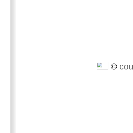
©
cou