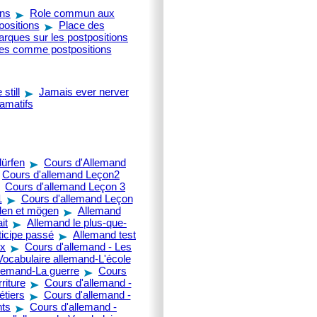
ons
Role commun aux
positions
Place des
rques sur les postpositions
yes comme postpositions
still
Jamais ever nerver
amatifs
ürfen
Cours d'Allemand
Cours d'allemand Leçon2
Cours d'allemand Leçon 3
1
Cours d'allemand Leçon
len et mögen
Allemand
it
Allemand le plus-que-
ticipe passé
Allemand test
ux
Cours d'allemand - Les
Vocabulaire allemand-L'école
llemand-La guerre
Cours
riture
Cours d'allemand -
tiers
Cours d'allemand -
nts
Cours d'allemand -