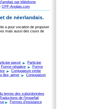
'anglais par téléphone
ez
CPF-Anglais.com
et de néerlandais.
ite a pour vocation de proposer
ces mais aussi des cours de
articipe passé
Participe
Forme négative
Forme
ive
Conjugaison verbe
o like, aimer
Conjugaison
du temps des subordonnées
Traductions de l'imparfait
ive
Formes d'insistance