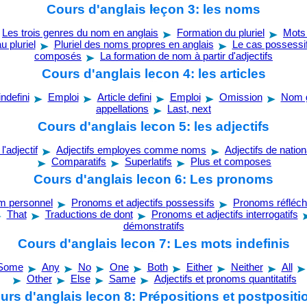
Cours d'anglais leçon 3: les noms
Les trois genres du nom en anglais
Formation du pluriel
Mots 
u pluriel
Pluriel des noms propres en anglais
Le cas possessif
composés
La formation de nom à partir d'adjectifs
Cours d'anglais lecon 4: les articles
indefini
Emploi
Article defini
Emploi
Omission
Nom 
appellations
Last, next
Cours d'anglais lecon 5: les adjectifs
l'adjectif
Adjectifs employes comme noms
Adjectifs de nation
Comparatifs
Superlatifs
Plus et composes
Cours d'anglais lecon 6: Les pronoms
m personnel
Pronoms et adjectifs possessifs
Pronoms réfléch
That
Traductions de dont
Pronoms et adjectifs interrogatifs
démonstratifs
Cours d'anglais lecon 7: Les mots indefinis
Some
Any
No
One
Both
Either
Neither
All
Other
Else
Same
Adjectifs et pronoms quantitatifs
urs d'anglais lecon 8: Prépositions et postpositi