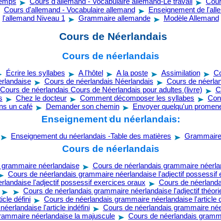
temps
Cours d'allemand - Vocabulaire allemand-Le travail
Cour
Cours d'allemand - Vocabulaire allemand
Enseignement de l'al
l'allemand Niveau 1
Grammaire allemande
Modèle Allemand
Cours de Néerlandais
Cours de néerlandais
Écrire les syllabes
A l'hôtel
A la poste
Assimilation
Co
rlandaise
Cours de néerlandais Néerlandais
Cours de néerla
Cours de néerlandais Cours de Néerlandais pour adultes (livre)
C
s
Chez le docteur
Comment décomposer les syllabes
Con
ns un café
Demander son chemin
Envoyer quelqu'un promen
Enseignement du néerlandais:
Enseignement du néerlandais -Table des matières
Grammair
Cours de néerlandais
 grammaire néerlandaise
Cours de néerlandais grammaire néerland
Cours de néerlandais grammaire néerlandaise l'adjectif possessif 
landaise l'adjectif possessif exercices oraux
Cours de néerlanda
Cours de néerlandais grammaire néerlandaise l'adjectif théori
cle défini
Cours de néerlandais grammaire néerlandaise l'article d
erlandaise l'article indéfini
Cours de néerlandais grammaire néerl
rammaire néerlandaise la majuscule
Cours de néerlandais gramma