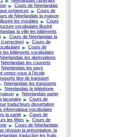
 2
Néerlandais l'itinéraire
ion
Cours de Néerlandais
ogue exigences
Cours de
urs de Néerlandais la maison
llustré les meubles
Cours
ructure vocabulaire illustré
andais la ville les bâtiments
)
Cours de Néerlandais la
 (correction)
Cours de
ocabulaire
Cours de
le les bâtiments vocabulaire
Néerlandais les abréviations
Néerlandais les couverts
Néerlandais les pays
t venez-vous à l'école
nsports titre de transport
Néerlandais les transports
Néerlandais le téléphone
 maison
Néerlandais parler
e lacunaire
Cours de
ur traducteurs dissertation
s informatique vocabulaire
rs la santé
Cours de
rs les fêtes
Cours de
hone
Cours de Néerlandais
s révision la présentation, la
rlandais traduction les fruits