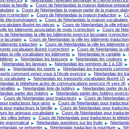
emin exercice
Néerlandais l'itinéraire demander le chemin exercice
dais la famille
Cours de Néerlandais la maison dialogue préparat
abulaire
Cours de Néerlandais la maison parler de la maison dial
ion (correction)
Cours de Néerlandais la maison traduction
Co
reils électroménagers
Cours de Néerlandais la maison vocabulaire i
ocabulaire illustré les pièces
Cours de Néerlandais la ville infrast
ille les bâtiments association de mots (correction)
Cours de Néerl
s de Néerlandais la ville les bâtiments exercice lacunaire (correction
ce lacunaire
Cours de Néerlandais la ville les bâtiments traduction
 bâtiments traduction
Cours de Néerlandais la ville les bâtiments v
iments vocabulaire illustré (correction)
Cours de Néerlandais la vil
ais la ville vocabulaire les bâtiments
Néerlandais le cartable
ilières
Néerlandais les boissons
Néerlandais les couleurs
Néerlandais les langues
Néerlandais les nombres de 1 à 100
pas
Néerlandais les sports
Néerlandais les transports commen
sports comment venez-vous à l'école exercice
Néerlandais les tra
ts vocabulaire
Néerlandais les transports vocabulaire illustré (2)
landais le téléphone actes de communications exercice (fr vers nl)
éralités
Néerlandais liste de hobbys
Néerlandais parler de la
landais parler des hobbys
Néerlandais parler des hobbys exercic
Cours de Néerlandais pour traducteurs
Cours de Néerlandais po
pour traducteurs faux-amis
Cours de Néerlandais pour traducteur
 pour traducteurs la famille
Cours de Néerlandais pour traducteu
eurs les animaux vocabulaire
Cours de Néerlandais pour traducteu
les villes belges
Cours de Néerlandais pour traducteurs le télép
aire grammatical
Néerlandais questions sur les fruits
Néerlandai
erlandais se présenter
Néerlandais traduction la nourriture
Née