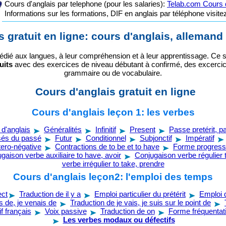
Cours d'anglais par telephone (pour les salaries):
Telab.com Cours d
Informations sur les formations, DIF en anglais par téléphone visit
 gratuit en ligne: cours d'anglais, allemand 
édié aux langues, à leur compréhension et à leur apprentissage. Ce s
uits
avec des exercices de niveau débutant à confirmé, des excerci
grammaire ou de vocabulaire.
Cours d'anglais gratuit en ligne
Cours d'anglais leçon 1: les verbes
d'anglais
Généralités
Infinitif
Present
Passe pretérit, p
és du passé
Futur
Conditionnel
Subjonctif
Impératif
tero-négative
Contractions de to be et to have
Forme progress
gaison verbe auxiliaire to have, avoir
Conjugaison verbe régulier t
verbe irrégulier to take, prendre
Cours d'anglais leçon2: l'emploi des temps
ect
Traduction de il y a
Emploi particulier du prétérit
Emploi 
s de, je venais de
Traduction de je vais, je suis sur le point de
f français
Voix passive
Traduction de on
Forme fréquentat
Les verbes modaux ou défectifs