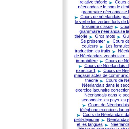
relative théorie
Cours d
néerlandaise le nom le dimi
grammaire néerlandaise l
Cours de néerlandais gra
le verbe les verbes forts de 
troisième classe
Cour
grammaire néerlandaise lis
théorie
Gros mots
Gui
Se présenter
Cours de
couleurs
Les formules
traduction les fruits
Néerl
de Néerlandais vocabulaire L
immobilière
Cours de Né
Cours de Néerlandais d
exercice 1
Cours de Néer
magasin actes de communica
théorie
Cours de Né
Néerlandais dans le seco
exercice lacunaire correctio
Néerlandais dans le sec
secondaire les pays les 
Cours de Néerlandais 
téléphone exercices lacun
Cours de Néerlandais da
petit-déjeuner
Néerlandais
et les langues
Néerlandai