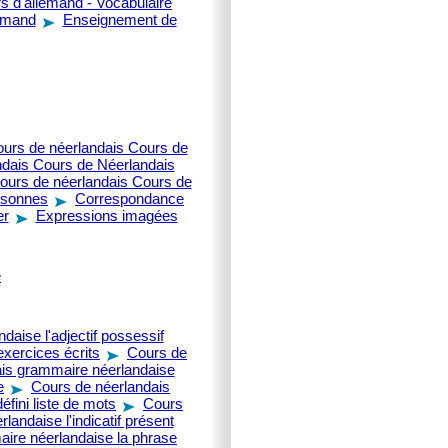
s d'allemand - Vocabulaire
lemand
Enseignement de
urs de néerlandais Cours de
ndais Cours de Néerlandais
ours de néerlandais Cours de
sonnes
Correspondance
er
Expressions imagées
e
aise l'adjectif possessif
exercices écrits
Cours de
is grammaire néerlandaise
e
Cours de néerlandais
éfini liste de mots
Cours
andaise l'indicatif présent
ire néerlandaise la phrase