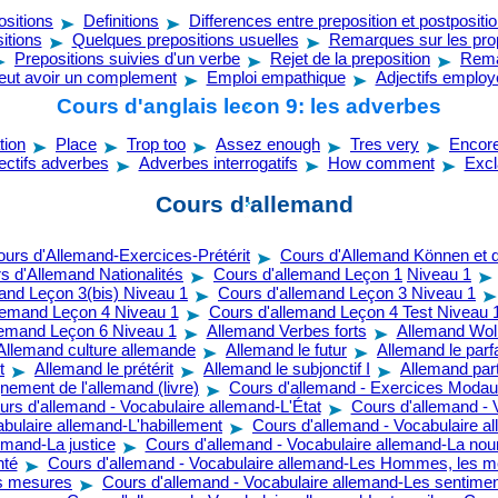
ositions
Definitions
Differences entre preposition et postpositi
itions
Quelques prepositions usuelles
Remarques sur les pro
Prepositions suivies d'un verbe
Rejet de la preposition
Rema
peut avoir un complement
Emploi empathique
Adjectifs emplo
Cours d'anglais lecon 9: les adverbes
tion
Place
Trop too
Assez enough
Tres very
Encore 
ectifs adverbes
Adverbes interrogatifs
How comment
Excl
Cours d'allemand
urs d'Allemand-Exercices-Prétérit
Cours d'Allemand Können et d
s d'Allemand Nationalités
Cours d'allemand Leçon 1
Niveau 1
and Leçon 3(bis)
Niveau 1
Cours d'allemand Leçon 3
Niveau 1
lemand Leçon 4
Niveau 1
Cours d'allemand Leçon 4 Test
Niveau 
lemand Leçon 6
Niveau 1
Allemand Verbes forts
Allemand Wol
Allemand culture allemande
Allemand le futur
Allemand le parfa
t
Allemand le prétérit
Allemand le subjonctif I
Allemand par
ement de l'allemand (livre)
Cours d'allemand - Exercices Moda
urs d'allemand - Vocabulaire allemand-L'État
Cours d'allemand - 
bulaire allemand-L'habillement
Cours d'allemand - Vocabulaire a
emand-La justice
Cours d'allemand - Vocabulaire allemand-La nour
nté
Cours d'allemand - Vocabulaire allemand-Les Hommes, les mé
es mesures
Cours d'allemand - Vocabulaire allemand-Les sentime