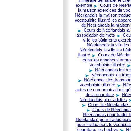
l'itinéraire demander le ch
exemple
Cours de Néerlan
la maison exercices de voc
Néerlandais la maison traduct
vocabulaire illustré les appa
de Néerlandais la maison v
Cours de Néerlandais la v
association de mots
Cour
ville les bâtiments exerci
Néerlandais la ville les
Néerlandais la ville les bât
illustré
Cours de Néerland
dans les annonces immob
vocabulaire illustré
Néerlandais les re
Néerlandais les tran
Néerlandais les transpor
vocabulaire illustré
Néer
actes de communications gén
de la nourriture
Néer
Néerlandais pour adultes
Cours de Néerlandais 
Cours de Néerlandais
Néerlandais pour traduct
Néerlandais pour traducteurs 
pour traducteurs le vocabul
nourriture, les hobbys
Né