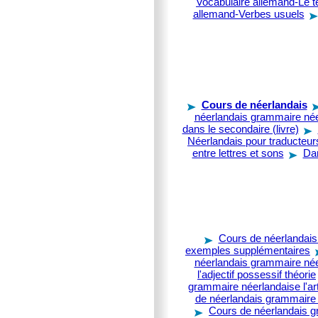
Vocabulaire allemand-Le 
allemand-Verbes usuels
Cours de néerlandais
néerlandais grammaire née
dans le secondaire (livre)
Néerlandais pour traducteur
entre lettres et sons
Da
Cours de néerlandais
exemples supplémentaires
néerlandais grammaire néer
l'adjectif possessif théorie
grammaire néerlandaise l'arti
de néerlandais grammaire né
Cours de néerlandais g