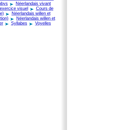
obbys
Néerlandais vivant
exercice visuel
Cours de
e)
Néerlandais willen et
tion)
Néerlandais willen et
er
Syllabes
Voyelles