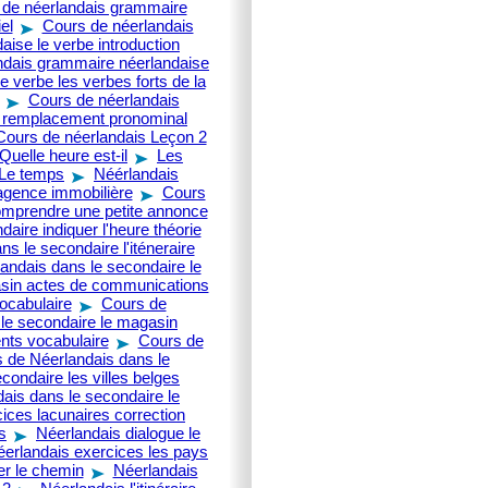
 de néerlandais grammaire
el
Cours de néerlandais
ise le verbe introduction
ndais grammaire néerlandaise
 verbe les verbes forts de la
Cours de néerlandais
e remplacement pronominal
Cours de néerlandais Leçon 2
uelle heure est-il
Les
Le temps
Néérlandais
'agence immobilière
Cours
omprendre une petite annonce
aire indiquer l'heure théorie
s le secondaire l'iténeraire
andais dans le secondaire le
asin actes de communications
ocabulaire
Cours de
le secondaire le magasin
nts vocabulaire
Cours de
 de Néerlandais dans le
condaire les villes belges
ais dans le secondaire le
ices lacunaires correction
s
Néerlandais dialogue le
erlandais exercices les pays
er le chemin
Néerlandais