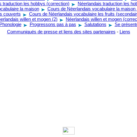
 traduction les hobbys (correction)
Néerlandais traduction les h
cabulaire la maison
Cours de Néerlandais vocabulaire la maison 
es couverts
Cours de Néerlandais vocabulaire les fruits (secondair
erlandais willen et mogen (2)
Néerlandais willen et mogen (correc
Phonologie
Progressons pas à pas
Salutations
Se présent
Communiqués de presse et liens des sites partenaires
-
Liens