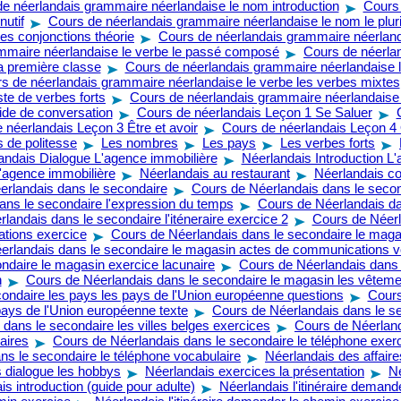
e néerlandais grammaire néerlandaise le nom introduction
Cours
nutif
Cours de néerlandais grammaire néerlandaise le nom le pluri
es conjonctions théorie
Cours de néerlandais grammaire néerlanda
mmaire néerlandaise le verbe le passé composé
Cours de néerla
la première classe
Cours de néerlandais grammaire néerlandaise le
s de néerlandais grammaire néerlandaise le verbe les verbes mixtes
te de verbes forts
Cours de néerlandais grammaire néerlandais
de de conversation
Cours de néerlandais Leçon 1 Se Saluer
 néerlandais Leçon 3 Être et avoir
Cours de néerlandais Leçon 4 Q
 de politesse
Les nombres
Les pays
Les verbes forts
andais Dialogue L'agence immobilière
Néerlandais Introduction L
'agence immobilière
Néerlandais au restaurant
Néerlandais c
erlandais dans le secondaire
Cours de Néerlandais dans le second
ans le secondaire l'expression du temps
Cours de Néerlandais dan
landais dans le secondaire l'iténeraire exercice 2
Cours de Néerl
tions exercice
Cours de Néerlandais dans le secondaire le mag
erlandais dans le secondaire le magasin actes de communications v
ndaire le magasin exercice lacunaire
Cours de Néerlandais dans 
n
Cours de Néerlandais dans le secondaire le magasin les vêteme
ondaire les pays les pays de l'Union européenne questions
Cours
pays de l'Union européenne texte
Cours de Néerlandais dans le se
dans le secondaire les villes belges exercices
Cours de Néerland
aires
Cours de Néerlandais dans le secondaire le téléphone exerc
ns le secondaire le téléphone vocabulaire
Néerlandais des affaire
 dialogue les hobbys
Néerlandais exercices la présentation
Né
s introduction (guide pour adulte)
Néerlandais l'itinéraire demand