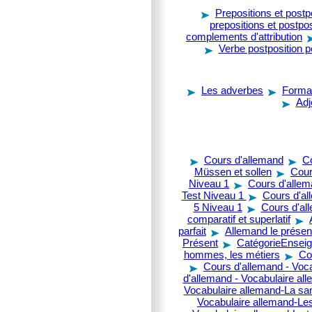
Prepositions et postp
prepositions et postpos
complements d'attribution
Verbe postposition 
Les adverbes
Forma
Adj
Cours d'allemand
Co
Müssen et sollen
Cour
Niveau 1
Cours d'allem
Test
Niveau 1
Cours d'al
5
Niveau 1
Cours d'al
comparatif et superlatif
parfait
Allemand le présen
Présent
CatégorieEnseign
hommes, les métiers
Co
Cours d'allemand - Voca
d'allemand - Vocabulaire all
Vocabulaire allemand-La sa
Vocabulaire allemand-L