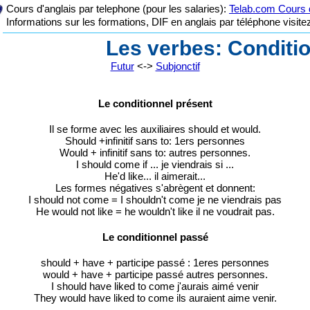
Cours d'anglais par telephone (pour les salaries):
Telab.com Cours d
Informations sur les formations, DIF en anglais par téléphone visit
Les verbes: Conditi
Futur
<->
Subjonctif
Le conditionnel présent
Il se forme avec les auxiliaires should et would.
Should +infinitif sans to: 1ers personnes
Would + infinitif sans to: autres personnes.
I should come if ... je viendrais si ...
He'd like... il aimerait...
Les formes négatives s'abrègent et donnent:
I should not come = I shouldn't come je ne viendrais pas
He would not like = he wouldn't like il ne voudrait pas.
Le conditionnel passé
should + have + participe passé : 1eres personnes
would + have + participe passé autres personnes.
I should have liked to come j'aurais aimé venir
They would have liked to come ils auraient aime venir.