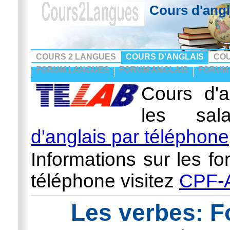
Cours d'angl
COURS 2 LANGUES
COURS D'ANGLAIS
CO
FORUM LANGUES
FORUM ANGLAIS
FORUM
Cours d'a
les sal
d'anglais par téléphone
Informations sur les fo
téléphone visitez
CPF-A
Les verbes: F