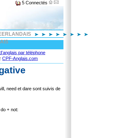
5 Connectés
EERLANDAIS
AIS
'anglais par téléphone
ez
CPF-Anglais.com
gative
ill, need et dare sont suivis de
 do + not: