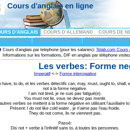
Cours d'anglais en ligne
URS D'ANGLAIS
COURS D'ALLEMAND
COURS DE N
UM ANGLAIS
FORUM ALLEMAND
FORUM NEERLAND
Cours d'anglais par telephone (pour les salaries):
Telab.com Cours d
Informations sur les formations, DIF en anglais par téléphone visit
Les verbes: Forme ne
Imperatif
<->
Forme interrogative
o have, to do, et les verbes détectifs can, may, must, ought to, shall, w
not à la forme négative.
I am not tired, je ne suis pas fatigué(e).
You must not lie, vous ne devez pas mentir.
autres verbes se mettent à la forme négative en utilisant l'auxiliaire to
Présent: I do not like cold water , je n'aime pas l'eau froide.
They do not come, ils ne viennent pas.
Passé:
Dis not + verbe à l'infinitif sans to, à toutes les personnes.