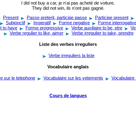
I did not buy a car, je n'ai pas acheté de voiture.
They did not win, ils n'ont pas gagné.
Present
Passe preterit, participe passe
Participe present
Subjonctif
Imperatif
Forme negative
Forme interrogativ
t to have
Forme progressive
Verbe auxiliaire to be, etre
Ve
Verbe regulier to like, aimer
Verbe irregulier to take, prendre
Liste des verbes irreguliers
Verbe irreguliers la liste
Vocabulaire anglais
e sur le telephone
Vocabulaire sur les vetements
Vocabulaire 
Cours de langues