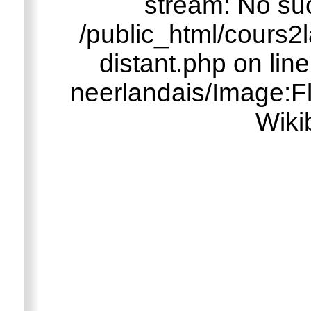
stream: No such
/public_html/cours2
distant.php on lin
neerlandais/Image:Fl
Wiki