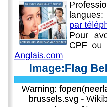
Professi
langues
par télé
Pour avo
CPF ou l
Anglais.com
Image:Flag Be
Warning: fopen(neerl
brussels.svg - Wiki