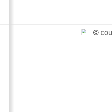
©
cou