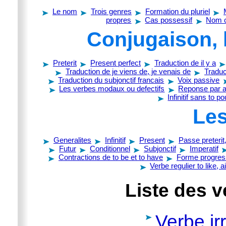
Le nom
Trois genres
Formation du pluriel
propres
Cas possessif
Nom 
Conjugaison, 
Preterit
Present perfect
Traduction de il y a
Traduction de je viens de, je venais de
Traduc
Traduction du subjonctif francais
Voix passive
Les verbes modaux ou defectifs
Reponse par au
Infinitif sans to p
Les
Generalites
Infinitif
Present
Passe preterit
Futur
Conditionnel
Subjonctif
Imperatif
Contractions de to be et to have
Forme progres
Verbe regulier to like, 
Liste des v
Verbe irr