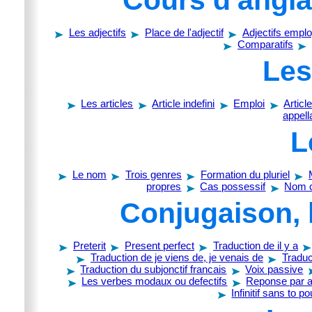
Cours d'anglai
Les adjectifs
Place de l'adjectif
Adjectifs emp
Comparatifs
Les
Les articles
Article indefini
Emploi
Article
appell
L
Le nom
Trois genres
Formation du pluriel
propres
Cas possessif
Nom 
Conjugaison, 
Preterit
Present perfect
Traduction de il y a
Traduction de je viens de, je venais de
Traduc
Traduction du subjonctif francais
Voix passive
Les verbes modaux ou defectifs
Reponse par au
Infinitif sans to p