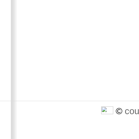
©
cou