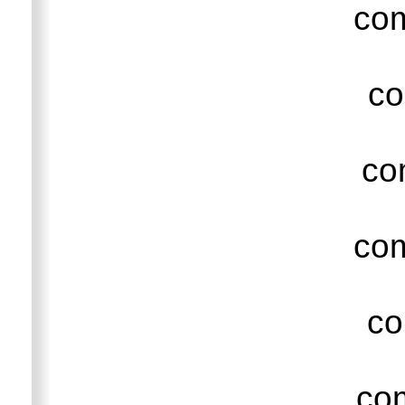
co
c
c
co
c
co