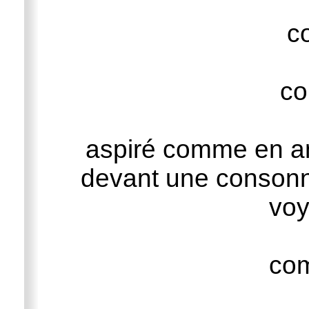
c
c
aspiré comme en an
devant une consonne
voy
co