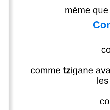
même que ü
Co
c
comme
tz
igane ava
les
c