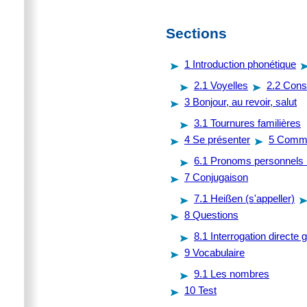
Sections
1
Introduction phonétique
2.1
Voyelles
2.2
Cons
3
Bonjour, au revoir, salut
3.1
Tournures familières
4
Se présenter
5
Comme
6.1
Pronoms personnels (
7
Conjugaison
7.1
Heißen (s'appeller)
8
Questions
8.1
Interrogation directe 
9
Vocabulaire
9.1
Les nombres
10
Test