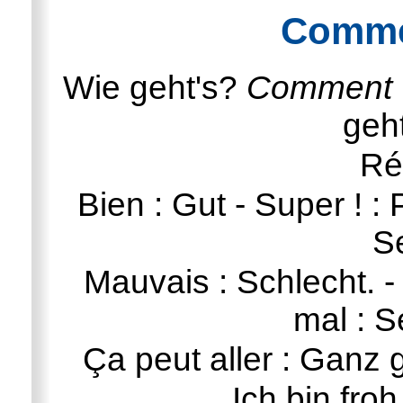
Comme
Wie geht's?
Comment v
geht
Ré
Bien : Gut - Super ! : P
S
Mauvais : Schlecht. - 
mal : S
Ça peut aller : Ganz g
Ich bin froh