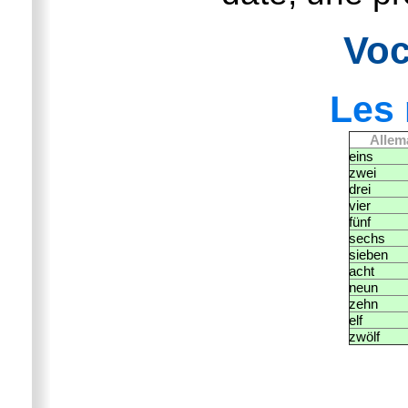
Voc
Les
Allem
eins
zwei
drei
vier
fünf
sechs
sieben
acht
neun
zehn
elf
zwölf