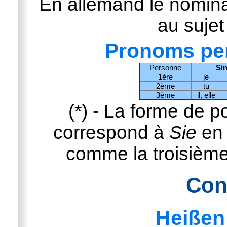
En allemand le nominat
au sujet
Pronoms per
Personne
Sin
1ère
je
2ème
tu
3ème
il, elle
(*) - La forme de p
correspond à
Sie
en 
comme la troisième
Con
Heißen 