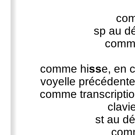
co
sp au d
comm
comme hi
ss
e, en c
voyelle précédente
comme transcriptio
clavi
st au d
com