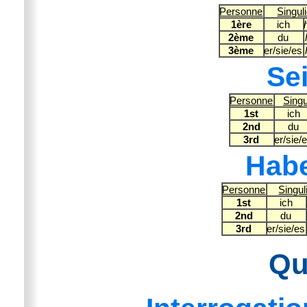
Personne
Singul
1ère
ich
2ème
du
3ème
er/sie/es
Sei
Personne
Singu
1st
ich
2nd
du
3rd
er/sie/
Habe
Personne
Singul
1st
ich
2nd
du
3rd
er/sie/es
Qu