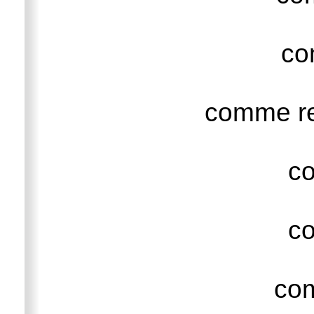
c
comme r
c
c
co