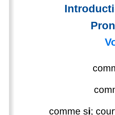
Introduct
Pron
V
com
com
comme s
i
; cou