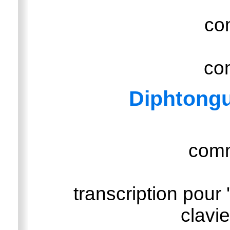
co
co
Diphtong
com
transcription pour 
clavi