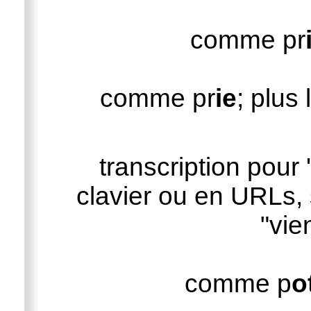
comme pr
comme pr
ie
; plus 
transcription pour 
clavier ou en URLs,
"vie
comme p
o