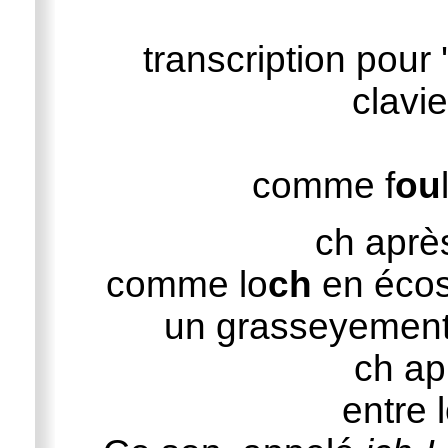
transcription pour 
clavi
comme f
ou
ch après 
comme lo
ch
en écos
un grasseyement 
ch apr
entre 