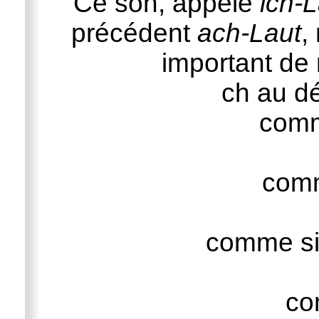
Ce son, appelé
ich-
précédent
ach-Laut
,
important de
ch au d
com
com
comme s
c