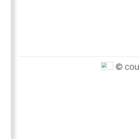
©
cou