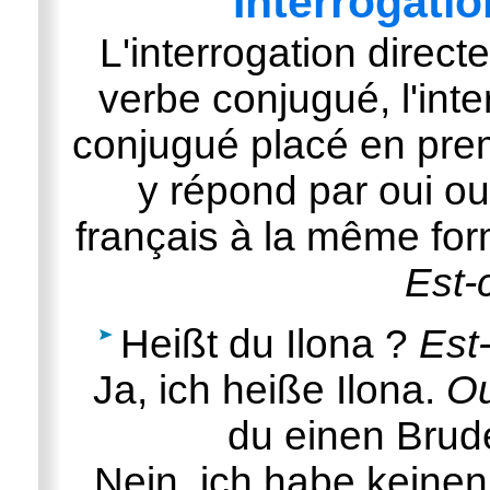
Interrogatio
L'interrogation direc
verbe conjugué, l'inte
conjugué placé en prem
y répond par oui ou
français à la même for
Est-
Heißt du Ilona ?
Est-
Ja, ich heiße Ilona.
Ou
du einen Brud
Nein, ich habe keine