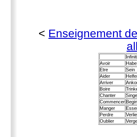
<
Enseignement de 
a
Infinit
Avoir
Habe
Etre
Sein
Aider
Helfe
Arriver
Ank
Boire
Trink
Chanter
Sing
Commencer
Begi
Manger
Esse
Perdre
Verli
Oublier
Verg