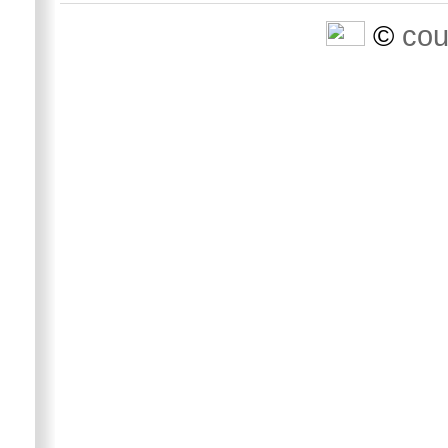
©
cou