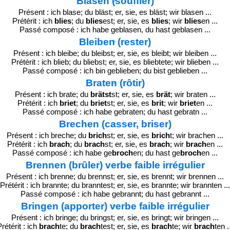
Blasen (souffler)
Présent : ich blase; du bläst; er, sie, es bläst; wir blasen ...
Prétérit : ich
blies
; du
blies
est; er, sie, es
blies
; wir
blies
en ...
Passé composé : ich habe geblasen, du hast geblasen ...
Bleiben (rester)
Présent : ich bleibe; du bleibst; er, sie, es bleibt; wir bleiben ...
Prétérit : ich blieb; du bliebst; er, sie, es bliebtete; wir blieben ...
Passé composé : ich bin geblieben; du bist geblieben ...
Braten (rôtir)
Présent : ich brate; du
brätst
st; er, sie, es
brät
; wir braten ...
Prétérit : ich
briet
; du
briet
st; er, sie, es
brit
; wir
briet
en ...
Passé composé : ich habe gebraten; du hast gebratn ...
Brechen (casser, briser)
Présent : ich breche; du
brich
st; er, sie, es
brich
t; wir brachen ...
Prétérit : ich
brach
; du
brach
st; er, sie, es
brach
; wir
brach
en ...
Passé composé : ich habe ge
broch
en; du hast ge
broch
en ...
Brennen (brûler) verbe faible irrégulier
Présent : ich brenne; du brennst; er, sie, es brennt; wir brennen ...
Prétérit : ich brannte; du branntest; er, sie, es brannte; wir brannten ...
Passé composé : ich habe gebrannt; du hast gebrannt ...
Bringen (apporter) verbe faible irrégulier
Présent : ich bringe; du bringst; er, sie, es bringt; wir bringen ...
rétérit : ich
brach
te; du
brach
test; er, sie, es
brach
te; wir
brach
ten .