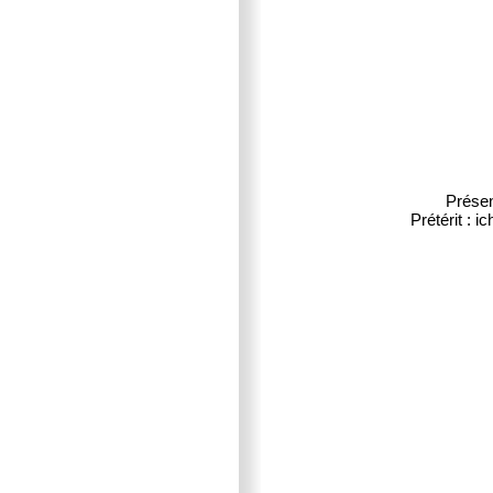
Présen
Prétérit : i