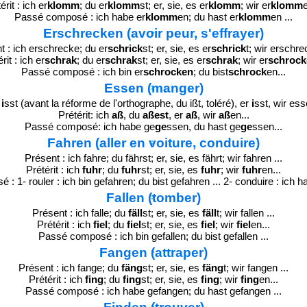
érit : ich er
klomm
; du er
klomm
st; er, sie, es er
klomm
; wir er
klomm
e
Passé composé : ich habe er
klomm
en; du hast er
klomm
en ...
Erschrecken (avoir peur, s'effrayer)
t : ich erschrecke; du er
schrick
st; er, sie, es er
schrick
t; wir erschre
rit : ich er
schrak
; du er
schrak
st; er, sie, es er
schrak
; wir er
schrock
Passé composé : ich bin er
schrocken
; du bist
schrock
en...
Essen (manger)
u
i
sst (avant la réforme de l'orthographe, du ißt, toléré), er
i
sst, wir ess
Prétérit: ich
aß
, du
aßest
, er
aß
, wir
aß
en...
Passé composé: ich habe ge
ge
ssen, du hast ge
ge
ssen...
Fahren (aller en voiture, conduire)
Présent : ich fahre; du fährst; er, sie, es fährt; wir fahren ...
Prétérit : ich
fuhr
; du
fuhr
st; er, sie, es
fuhr
; wir
fuhr
en...
 1- rouler : ich bin gefahren; du bist gefahren ... 2- conduire : ich h
Fallen (tomber)
Présent : ich falle; du
fäll
st; er, sie, es
fäll
t; wir fallen ...
Prétérit : ich
fiel
; du
fiel
st; er, sie, es
fiel
; wir
fiel
en...
Passé composé : ich bin gefallen; du bist gefallen ...
Fangen (attraper)
Présent : ich fange; du
fäng
st; er, sie, es
fäng
t; wir fangen ...
Prétérit : ich
fing
; du
fing
st; er, sie, es
fing
; wir
fing
en...
Passé composé : ich habe gefangen; du hast gefangen ...