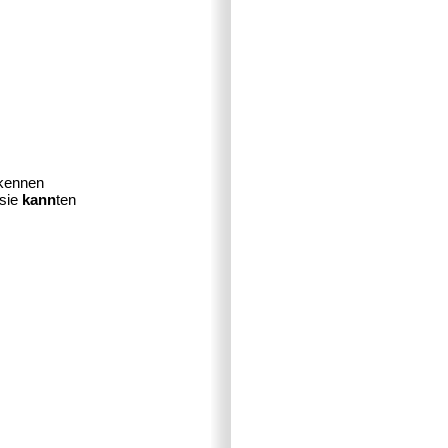
 kennen
 sie
kann
ten