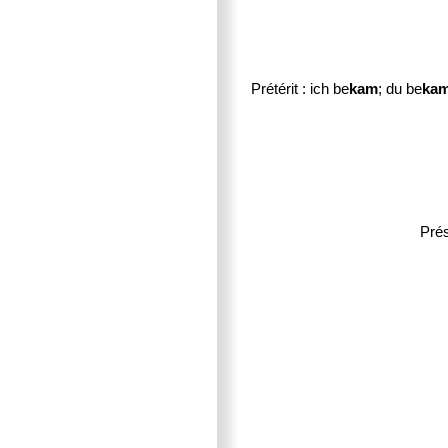
Prétérit : ich be
kam
; du be
ka
Prés