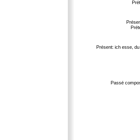
Prét
Présen
Prété
Présent: ich esse, d
Passé composé :