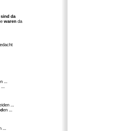
e
sind da
ie
waren
da
gedacht
n ...
...
iden ...
ed
en ...
 ...