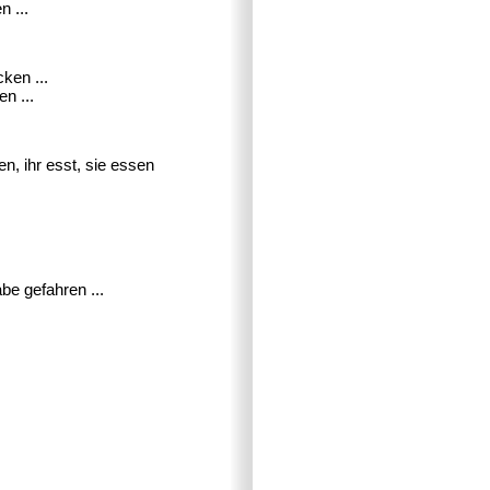
n ...
cken ...
en ...
en, ihr esst, sie essen
abe gefahren ...