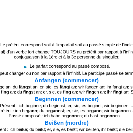
Le prétérit correspond soit à l'imparfait soit au passé simple de l'indica
ical) d'un verbe fort change TOUJOURS au prétérit par rapport à l'infini
conjuguaison à la 1ère et à la 3e personne du singulier.
Le parfait correspond au passé composé.
peut changer ou non par rapport à l'infinitif. Le participe passé se term
Anfangen (commencer)
nge an; du
fäng
st an; er, sie, es
fäng
t an; wir fangen an; ihr fangt an; 
h
fing
an; du
fing
st an; er, sie, es
fing
an; wir
fing
en an; ihr
fing
t an; 
Beginnen (commencer)
Présent : ich beginne; du beginnst; er, sie, es beginnt; wir beginnen ...
rétérit : ich be
gann
; du be
gann
st; er, sie, es be
gann
; wir be
gann
en .
Passé composé : ich habe be
gonn
en; du hast be
gonn
en ...
Beißen (mordre)
nt : ich beiße; du beißt; er, sie, es beißt; wir beißen, ihr beißt; sie bei