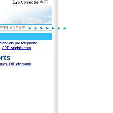
5 Connectés
EERLANDAIS
'anglais par téléphone
ez
CPF-Anglais.com
rts
ngues, DIF allemand