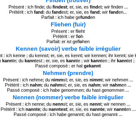
Finden (trouver)
Présent : ich finde; du
findest
; er, sie, es
find
et; wir finden ...
Prétérit : ich
fand
; du
fand
est; er, sie, es
fand
; wir
fand
en...
Parfait : ich habe ge
fund
en
Fliehen (fuir)
Présent : er flieht
Prétérit : er fl
o
h
Parfait: er ist gefl
o
hen
Kennen (savoir) verbe faible irrégulier
t : ich kenne ; du kennst; er, sie, es kennt; wir kennen; ihr kennt; sie
ch
kann
te; du
kann
test ; er, sie, es
kann
te ; wir
kann
ten ; ihr
kann
tet ;
Passé composé : er hat
gekannt
Nehmen (prendre)
Présent : ich nehme; du
nimm
st; er, sie, es
nimm
t; wir nehmen ...
Prétérit : ich
nahm
; du
nahm
st; er, sie, es
nahm
; wir
nahm
en ...
Passé composé : ich habe genommen; du hast genommen ...
Nennen (nommer) verbe faible irrégulier
Présent : ich nenne; du
nenn
st; er, sie, es
nenn
t; wir nennen ...
Prétérit : ich
nannte
; du
nanntest
; er, sie, es
nannte
; wir
nannt
en ...
Passé composé : ich habe genannt; du hast genannt ...