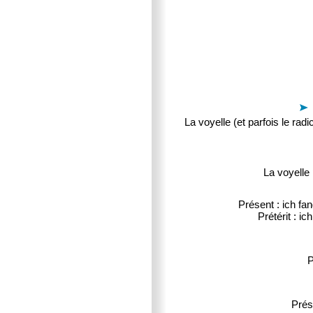
La voyelle (et parfois le rad
La voyelle 
Présent : ich fa
Prétérit : ic
P
Prése