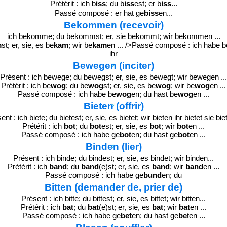
Prétérit : ich b
iss
; du b
iss
est; er b
iss
...
Passé composé : er hat ge
biss
en...
Bekommen (recevoir)
ich bekomme; du bekommst; er, sie bekommt; wir bekommen ...
m
st; er, sie, es be
kam
; wir be
kam
en ... />Passé composé : ich hab
ihr
Bewegen (inciter)
Présent : ich bewege; du bewegst; er, sie, es bewegt; wir bewegen ...
Prétérit : ich be
wog
; du be
wog
st; er, sie, es be
wog
; wir be
wog
en ...
Passé composé : ich habe be
wog
en; du hast be
wog
en ...
Bieten (offrir)
ent : ich biete; du bietest; er, sie, es bietet; wir bieten ihr bietet sie biet
Prétérit : ich
bot
; du
bot
est; er, sie, es
bot
; wir
bot
en ...
Passé composé : ich habe ge
bot
en; du hast ge
bot
en ...
Binden (lier)
Présent : ich binde; du bindest; er, sie, es bindet; wir binden...
Prétérit : ich
band
; du
band
(e)st; er, sie, es
band
; wir
band
en ...
Passé composé : ich habe ge
bund
en; du
Bitten (demander de, prier de)
Présent : ich bitte; du bittest; er, sie, es bittet; wir bitten...
Prétérit : ich
bat
; du
bat
(e)st; er, sie, es
bat
; wir
bat
en ...
Passé composé : ich habe ge
bet
en; du hast ge
be
ten ...