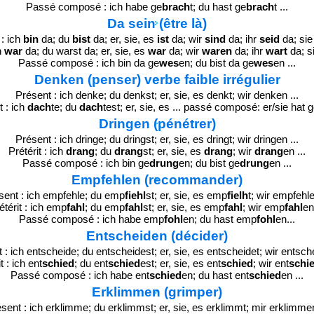
Passé composé : ich habe ge
brach
t; du hast ge
brach
t ...
Da sein (être là)
: ich
bin
da; du
bist
da; er, sie, es
ist
da; wir
sind
da; ihr
seid
da; si
ch
war
da; du warst da; er, sie, es
war
da; wir
waren
da; ihr
wart
da; s
Passé composé : ich bin da ge
wes
en; du bist da ge
wes
en ...
Denken (penser) verbe faible irrégulier
Présent : ich denke; du denkst; er, sie, es denkt; wir denken ...
t : ich
dach
te; du
dach
test; er, sie, es ... passé composé: er/sie hat 
Dringen (pénétrer)
Présent : ich dringe; du dringst; er, sie, es dringt; wir dringen ...
Prétérit : ich
drang
; du
drang
st; er, sie, es
drang
; wir
drang
en ...
Passé composé : ich bin ge
drung
en; du bist ge
drung
en ...
Empfehlen (recommander)
sent : ich empfehle; du emp
fiehl
st; er, sie, es emp
fielh
t; wir empfehle
étérit : ich emp
fahl
; du emp
fahl
st; er, sie, es emp
fahl
; wir emp
fahl
en 
Passé composé : ich habe emp
fohl
en; du hast emp
fohl
en...
Entscheiden (décider)
 : ich entscheide; du entscheidest; er, sie, es entscheidet; wir entsche
t : ich ent
schied
; du ent
schied
est; er, sie, es ent
schied
; wir ent
schi
Passé composé : ich habe ent
schied
en; du hast ent
schied
en ...
Erklimmen (grimper)
sent : ich erklimme; du erklimmst; er, sie, es erklimmt; mir erklimmen