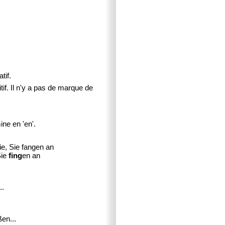
tif.
tif. Il n'y a pas de marque de
ine en 'en'.
sie, Sie fangen an
Sie
fing
en an
..
ßen...