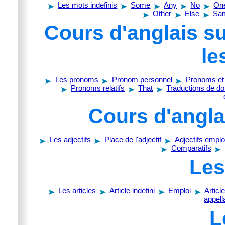
Les mots indefinis
Some
Any
No
On
Other
Else
Sa
Cours d'anglais s
le
Les pronoms
Pronom personnel
Pronoms et 
Pronoms relatifs
That
Traductions de do
Cours d'anglai
Les adjectifs
Place de l'adjectif
Adjectifs emp
Comparatifs
Les
Les articles
Article indefini
Emploi
Article
appell
L