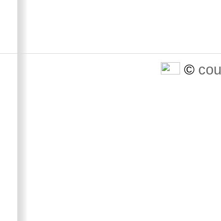
©
cou