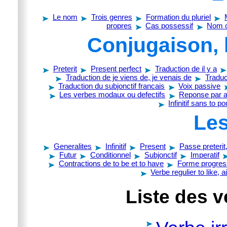
Le nom
Trois genres
Formation du pluriel
propres
Cas possessif
Nom 
Conjugaison, 
Preterit
Present perfect
Traduction de il y a
Traduction de je viens de, je venais de
Traduc
Traduction du subjonctif francais
Voix passive
Les verbes modaux ou defectifs
Reponse par au
Infinitif sans to p
Les
Generalites
Infinitif
Present
Passe preterit
Futur
Conditionnel
Subjonctif
Imperatif
Contractions de to be et to have
Forme progres
Verbe regulier to like, 
Liste des v