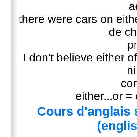
a
there were cars on eithe
de ch
p
I don't believe either o
ni
con
either...or = 
Cours d'anglais 
(engli