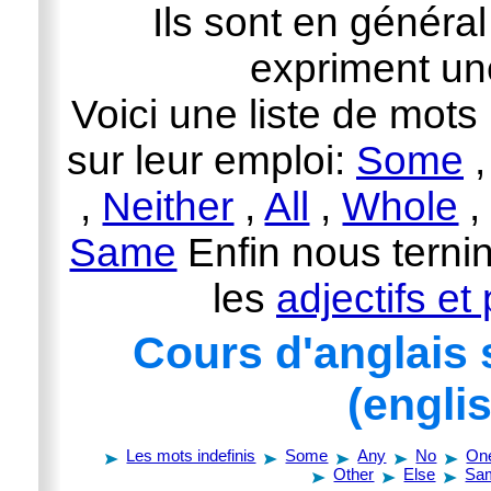
Ils sont en généra
expriment une
Voici une liste de mot
sur leur emploi:
Some
,
Neither
,
All
,
Whole
Same
Enfin nous ternin
les
adjectifs et
Cours d'anglais 
(engli
Les mots indefinis
Some
Any
No
On
Other
Else
Sa