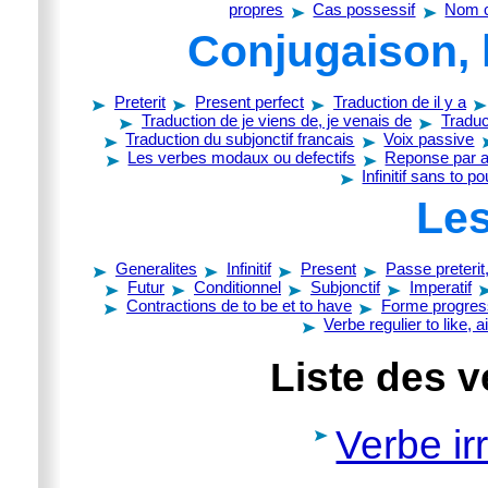
propres
Cas possessif
Nom 
Conjugaison, 
Preterit
Present perfect
Traduction de il y a
Traduction de je viens de, je venais de
Traduc
Traduction du subjonctif francais
Voix passive
Les verbes modaux ou defectifs
Reponse par au
Infinitif sans to p
Les
Generalites
Infinitif
Present
Passe preterit
Futur
Conditionnel
Subjonctif
Imperatif
Contractions de to be et to have
Forme progres
Verbe regulier to like, 
Liste des v
Verbe irr