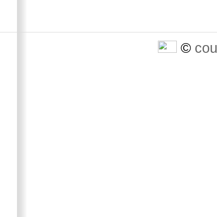
©
cou