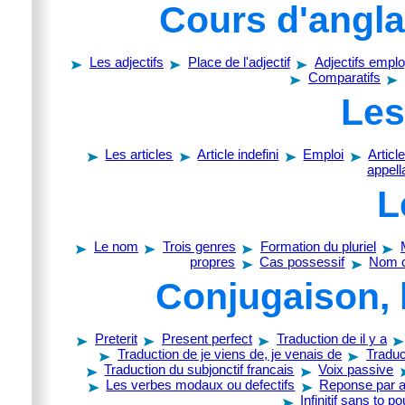
Cours d'anglai
Les adjectifs
Place de l'adjectif
Adjectifs emp
Comparatifs
Les
Les articles
Article indefini
Emploi
Article
appell
L
Le nom
Trois genres
Formation du pluriel
propres
Cas possessif
Nom 
Conjugaison, 
Preterit
Present perfect
Traduction de il y a
Traduction de je viens de, je venais de
Traduc
Traduction du subjonctif francais
Voix passive
Les verbes modaux ou defectifs
Reponse par au
Infinitif sans to p