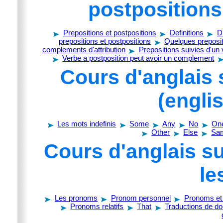
postpositions
Prepositions et postpositions
Definitions
D
prepositions et postpositions
Quelques preposit
complements d'attribution
Prepositions suivies d'un
Verbe a postposition peut avoir un complement
Cours d'anglais 
(engli
Les mots indefinis
Some
Any
No
On
Other
Else
Sa
Cours d'anglais s
le
Les pronoms
Pronom personnel
Pronoms et 
Pronoms relatifs
That
Traductions de do