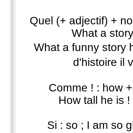
Quel (+ adjectif) + n
What a story 
What a funny story 
d'histoire i
Comme ! : how + 
How tall he is 
Si : so ; I am so g