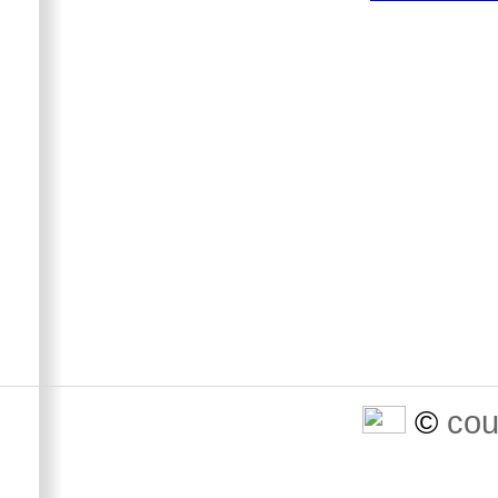
©
cou