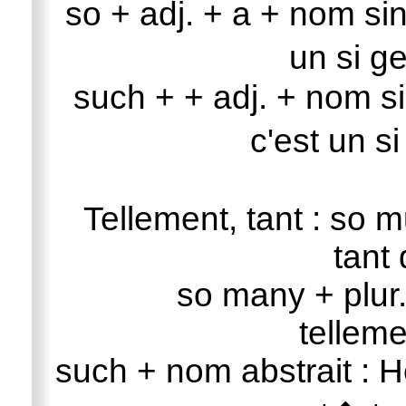
so + adj. + a + nom sin
un si g
such + + adj. + nom si
c'est un s
Tellement, tant : so 
tant 
so many + plur.
telleme
such + nom abstrait : H