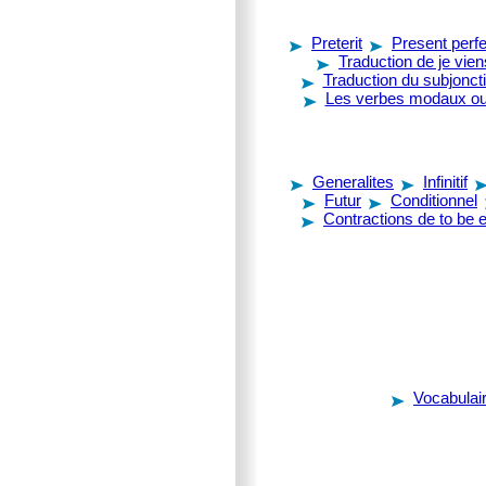
Preterit
Present perfe
Traduction de je vien
Traduction du subjoncti
Les verbes modaux ou 
Generalites
Infinitif
Futur
Conditionnel
Contractions de to be e
Vocabulair