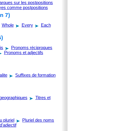
rques sur les postpositions
oyes comme postpositions
n 7)
Whole
Every
Each
6)
is
Pronoms réciproques
Pronoms et adjectifs
alite
Suffixes de formation
geographiques
Titres et
 pluriel
Pluriel des noms
'adjectif