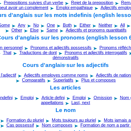
Prepositions suivies d'un verbe
Rejet de la preposition
Rema
 peut avoir un complement
Emploi empathique
Adjectifs empl
rs d'anglais sur les mots indefinis (english lesso
Some
Any
No
One
Both
Either
Neither
All
Other
Else
Same
Adjectifs et pronoms quantitatifs
ours d'anglais sur les pronoms (english lesson 
m personnel
Pronoms et adjectifs possessifs
Pronoms réfléch
That
Traductions de dont
Pronoms et adjectifs interrogatifs
démonstratifs
Cours d'anglais sur les adjectifs
l'adjectif
Adjectifs employes comme noms
Adjectifs de nation
Comparatifs
Superlatifs
Plus et composes
Les articles
indefini
Emploi
Article defini
Emploi
Omission
Nom 
appellations
Last, next
Le nom
Formation du pluriel
Mots toujours au pluriel
Mots jamais au
Cas possessif
Nom composes
Formation de nom a partir d