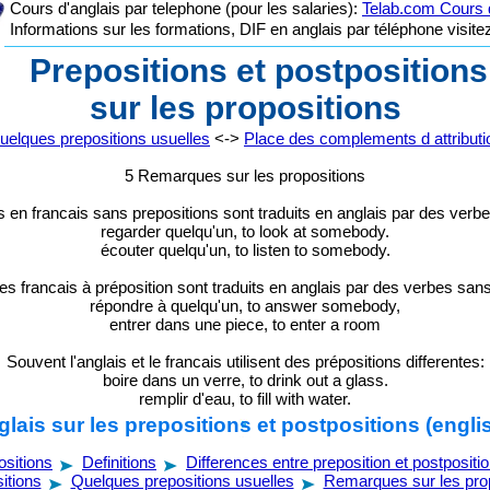
Cours d'anglais par telephone (pour les salaries):
Telab.com Cours d
Informations sur les formations, DIF en anglais par téléphone visit
Prepositions et postposition
sur les propositions
uelques prepositions usuelles
<->
Place des complements d attributi
5 Remarques sur les propositions
 en francais sans prepositions sont traduits en anglais par des verbe
regarder quelqu'un, to look at somebody.
écouter quelqu'un, to listen to somebody.
es francais à préposition sont traduits en anglais par des verbes sans
répondre à quelqu'un, to answer somebody,
entrer dans une piece, to enter a room
Souvent l'anglais et le francais utilisent des prépositions differentes:
boire dans un verre, to drink out a glass.
remplir d'eau, to fill with water.
lais sur les prepositions et postpositions (engli
ositions
Definitions
Differences entre preposition et postpositi
itions
Quelques prepositions usuelles
Remarques sur les pro