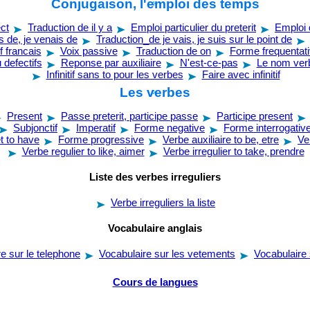
Conjugaison, l'emploi des temps
ct
Traduction de il y a
Emploi particulier du preterit
Emploi
s de, je venais de
Traduction_de je vais, je suis sur le point de
f francais
Voix passive
Traduction de on
Forme frequentat
defectifs
Reponse par auxiliaire
N'est-ce-pas
Le nom ver
Infinitif sans to pour les verbes
Faire avec infinitif
Les verbes
Present
Passe preterit, participe passe
Participe present
Subjonctif
Imperatif
Forme negative
Forme interrogativ
t to have
Forme progressive
Verbe auxiliaire to be, etre
Ve
Verbe regulier to like, aimer
Verbe irregulier to take, prendre
Liste des verbes irreguliers
Verbe irreguliers la liste
Vocabulaire anglais
e sur le telephone
Vocabulaire sur les vetements
Vocabulaire 
Cours de langues