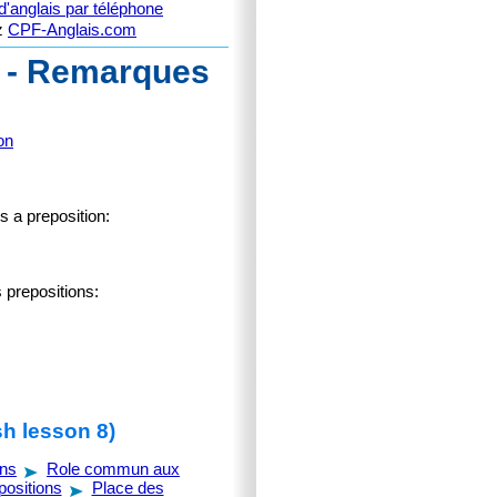
'anglais par téléphone
ez
CPF-Anglais.com
s - Remarques
on
s a preposition:
 prepositions:
sh lesson 8)
ons
Role commun aux
positions
Place des