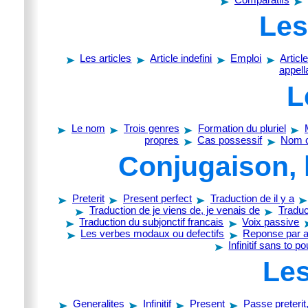
Les
Les articles
Article indefini
Emploi
Article
appell
L
Le nom
Trois genres
Formation du pluriel
propres
Cas possessif
Nom 
Conjugaison, 
Preterit
Present perfect
Traduction de il y a
Traduction de je viens de, je venais de
Traduc
Traduction du subjonctif francais
Voix passive
Les verbes modaux ou defectifs
Reponse par au
Infinitif sans to p
Les
Generalites
Infinitif
Present
Passe preterit