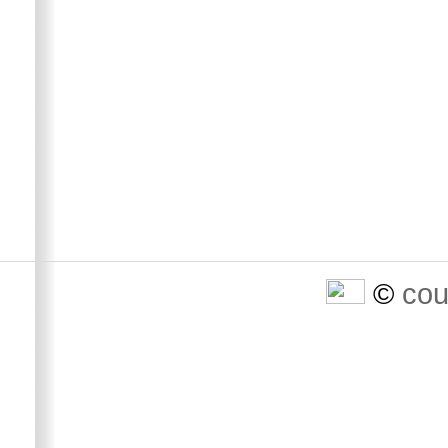
©
cou