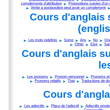
complements d'attribution
Prepositions suivies d'un
Verbe a postposition peut avoir un complement
Cours d'anglais 
(engli
Les mots indefinis
Some
Any
No
On
Other
Else
Sa
Cours d'anglais s
le
Les pronoms
Pronom personnel
Pronoms et 
Pronoms relatifs
That
Traductions de do
Cours d'anglai
Les adjectifs
Place de l'adjectif
Adjectifs emp
Comparatifs