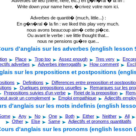
Adverbes de lieu (there, here, etc.) en g�n�ral � la fin :
Write down your name here, �crivez votre nom ici.
Adverbes de quantit� (much, little...) :
En g�n�ral � la fin : we liked this play very much.
nous avons beaucoup aim� cette pi�ce.
Ou avant le verbe : we little thought that...
nous ne pensions gu�re que...
ours d'anglais sur les adverbes (english lesson 
tion
Place
Trop too
Assez enough
Tres very
Encore 
ectifs adverbes
Adverbes interrogatifs
How comment
Excl
lais sur les prepositions et postpositions (engli
ositions
Definitions
Differences entre preposition et postpositi
itions
Quelques prepositions usuelles
Remarques sur les pro
Prepositions suivies d'un verbe
Rejet de la preposition
Rema
 peut avoir un complement
Emploi empathique
Adjectifs empl
rs d'anglais sur les mots indefinis (english lesso
Some
Any
No
One
Both
Either
Neither
All
Other
Else
Same
Adjectifs et pronoms quantitatifs
ours d'anglais sur les pronoms (english lesson 