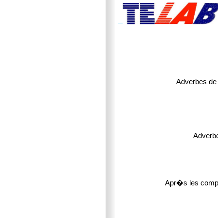
Adverbes de t
Adverbe
Apr�s les compl�