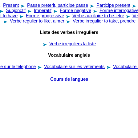
Present
Passe preterit, participe passe
Participe present
Subjonctif
Imperatif
Forme negative
Forme interrogativ
t to have
Forme progressive
Verbe auxiliaire to be, etre
Ve
Verbe regulier to like, aimer
Verbe irregulier to take, prendre
Liste des verbes irreguliers
Verbe irreguliers la liste
Vocabulaire anglais
e sur le telephone
Vocabulaire sur les vetements
Vocabulaire 
Cours de langues