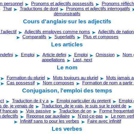
m personnel
Pronoms et adjectifs possessifs
Pronoms réfléch
That
Traductions de dont
Pronoms et adjectifs interrogatifs
démonstratifs
Cours d'anglais sur les adjectifs
l'adjectif
Adjectifs employes comme noms
Adjectifs de nation
Comparatifs
Superlatifs
Plus et composes
Les articles
indefini
Emploi
Article defini
Emploi
Omission
Nom 
appellations
Last, next
Le nom
Formation du pluriel
Mots toujours au pluriel
Mots jamais au
Cas possessif
Nom composes
Formation de nom a partir d
Conjugaison, l'emploi des temps
ct
Traduction de il y a
Emploi particulier du preterit
Emploi
s de, je venais de
Traduction_de je vais, je suis sur le point de
f francais
Voix passive
Traduction de on
Forme frequentat
defectifs
Reponse par auxiliaire
N'est-ce-pas
Le nom ver
Infinitif sans to pour les verbes
Faire avec infinitif
Les verbes