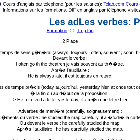
Cours d'anglais par telephone (pour les salaries):
Telab.com Cours d
Informations sur les formations, DIF en anglais par téléphone visit
Les adLes verbes: P
Formation
<->
Trop too
2 Place
emps de sens g�n�ral (always, toujours ; often, souvent ; soon, bie
Devant le verbe :
I often go th the theatren je vais souvent au th��tre.
Apr�s l'auxiliaire :
He is always late, il est toujours en retard;
s de temps pr�cis (today aujourd'hui, yesterday hier, at once tout de 
� la fin ou au d�but de la proposition :
-> He received a letter yesterday, il a re�u une lettre hier.
Adverbes de mani�re (carefully, soigneusement) :
ments du verbe : he studied the map carefully, il a �tudi� la car
Ou devant le verbe : he carefully studied the map.
Apr�s l'auxiliaire : he has carefully studied the map.