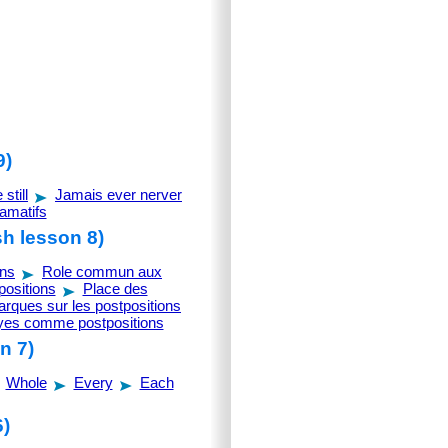
9)
still
Jamais ever nerver
amatifs
sh lesson 8)
ons
Role commun aux
positions
Place des
rques sur les postpositions
oyes comme postpositions
n 7)
Whole
Every
Each
6)