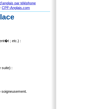
'anglais par téléphone
ez
CPF-Anglais.com
lace
nt�t ; etc.) :
suite) :
te soigneusement.