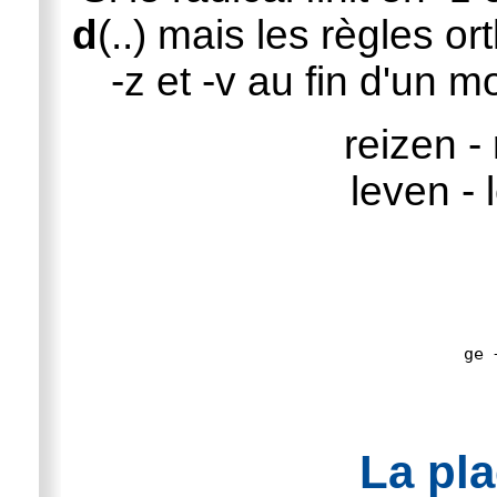
d
(..) mais les règles o
-z et -v au fin d'un m
reizen - 
leven - 
La pl