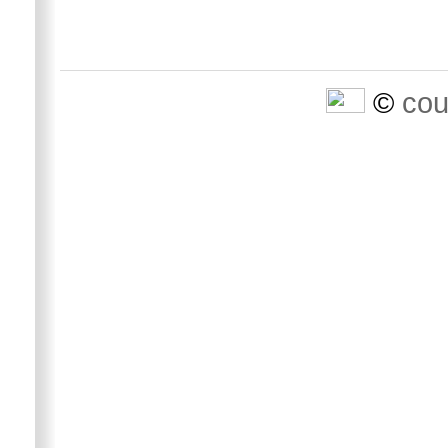
©
cou