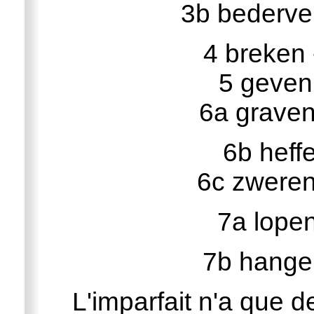
3b bederven
4 breken 
5 geven
6a graven
6b heff
6c zweren
7a lopen
7b hange
L'imparfait n'a que 