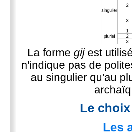
2
singulier
3
1
pluriel
2
3
La forme
gij
est utilis
n'indique pas de polite
au singulier qu'au plu
archaïq
Le choix 
Les a