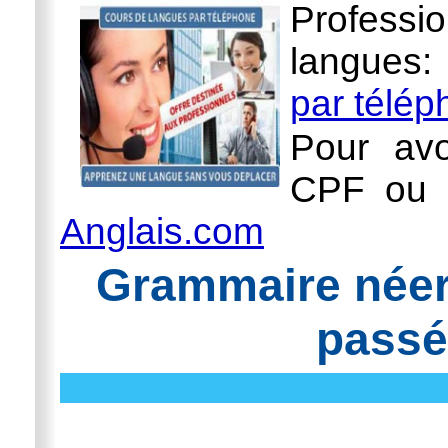
Professi
langues
par télé
Pour avo
CPF ou l
Anglais.com
Grammaire néerl
pass