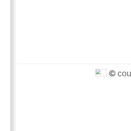
©
cou