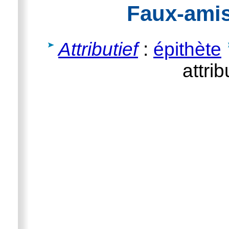
Faux-ami
Attributief
:
épithète
attrib