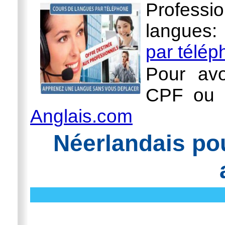
Professi
langues
par télé
Pour avo
CPF ou l
Anglais.com
Néerlandais pou