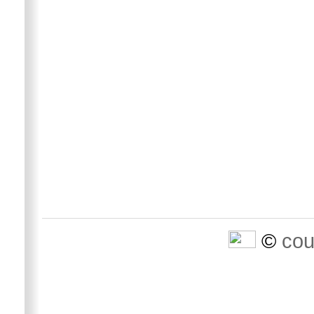
©
cou