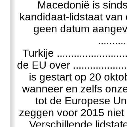
Macedonië is sind
kandidaat-lidstaat van
geen datum aangeve
..........
Turkije ..................
de EU over ................
is gestart op 20 okt
wanneer en zelfs onzek
tot de Europese Uni
zeggen voor 2015 niet 
Verschillende lidsta