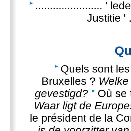
....................... ' led
Justitie ' ..
Qu
Quels sont les 
Bruxelles ?
Welke 
gevestigd?
Où se 
Waar ligt de Europ
le président de la 
is de voorzitter v