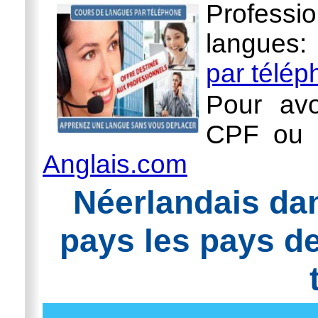
Professi
langues
par télé
Pour avo
CPF ou l
Anglais.com
Néerlandais dan
pays les pays d