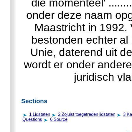
die momenteel' .........
onder deze naam opgeric
Maastricht in 1992.
bestonden echter al 
Unie, daterend uit d
wordt er onder andere
juridisch v
Sections
1
Lidstaten
2
Zojuist toegetreden lidstaten
3
Ka
Questions
6
Source