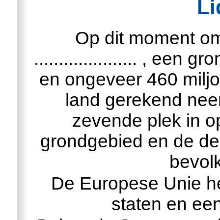
Li
Op dit moment om
..................... , e
en ongeveer 460 miljoen ..
land gerekend nee
zevende plek in o
grondgebied en de der
bevolk
De Europese Unie he
staten en ee