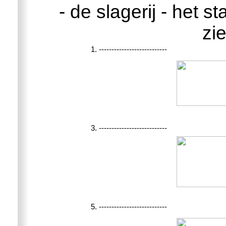
- de slagerij - het s
zi
1. ---------------------------
3. ---------------------------
5. ---------------------------