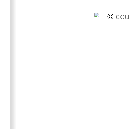
©
cou