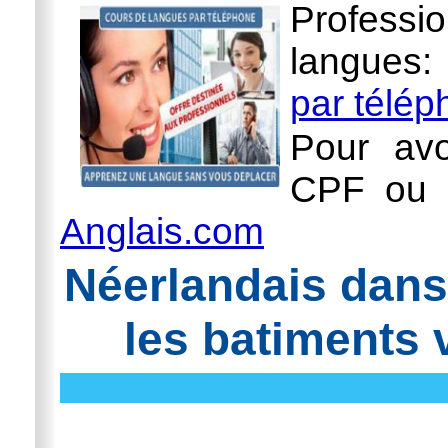
Professi
langues
par télé
Pour avo
CPF ou l
Anglais.com
Néerlandais dans 
les batiments v