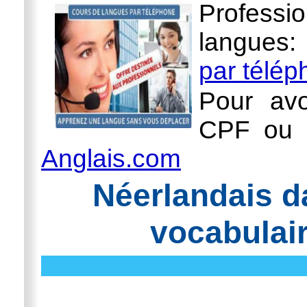
Professi
langues
par télé
Pour avo
CPF ou l
Anglais.com
Néerlandais d
vocabulair