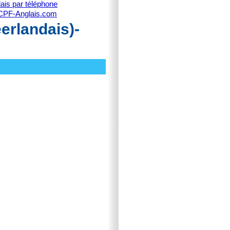
ais par téléphone
CPF-Anglais.com
erlandais)-