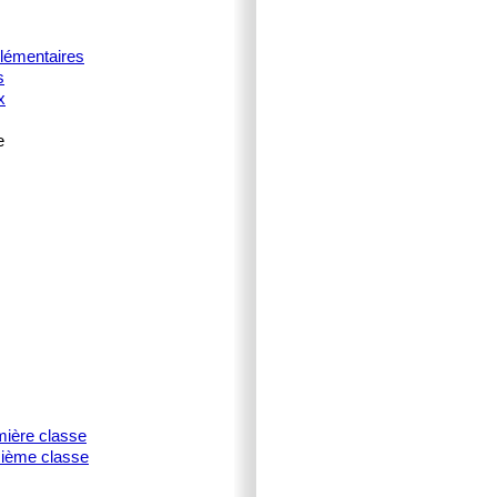
plémentaires
s
x
e
mière classe
isième classe