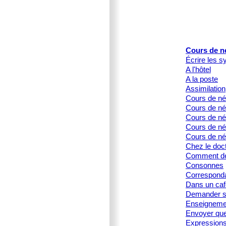
Cours de n
Écrire les s
A l'hôtel
A la poste
Assimilation
Cours de né
Cours de né
Cours de née
Cours de née
Cours de né
Chez le doc
Comment dé
Consonnes
Corresponda
Dans un caf
Demander s
Enseignemen
Envoyer que
Expression