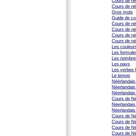
Cours de née
Cours de né
Gros mots
Guide de co
Cours de né
Cours de né
Cours de née
Cours de née
Les couleur
Les formule
Les nombre
Les pays
Les verbes f
Le temps
Néérlandais 
Néerlandais
Néerlandais 
Cours de Né
Néerlandais
Néerlandais
Cours de Né
Cours de Née
Cours de Né
Cours de Née