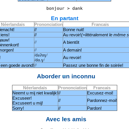
En partant
Néerlandais
Prononciation
Francais
enacht!
//
Bonne nuit!
ziens!
//
Au revoir!
(=littéralement le même 
gauw!
//
A bientôt
binnenkort!
morgen!
//
A demain!
/daʔɑɣ/
!
Au revoir!
/dɑ.ɣ/
 een goede avond!
//
Passez une bonne fin de soirée!
Aborder un inconnu
Néerlandais
Prononciation
Francais
Neemt u mij niet kwalijk!
//
Excusez-moi!
Excuseer!
//
Pardonnez-moi!
Excuseert u mij!
Sorry!
//
Pardon!
Avec les amis