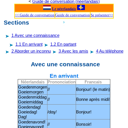
<
Guide de conversation (néerlandais)
Le néerlandais
<< Guide de conversation
Guide de conversation
Se présenter>>
Sections
1
Avec une connaissance
1.1
En arrivant
1.2
En partant
2
Aborder un inconnu
3
Avec les amis
4
Au téléphone
Avec une connaissance
En arrivant
Néerlandais
Prononciation
Francais
Goedenmorgen
//
Bonjour! (le matin)
Goeiemorgen
Goedenmiddag
//
Bonne après midi!
Goeiemiddag
Goedendag!
Goeiedag!
/dɑɣ/
Bonjour!
Dag!
Goedenavond!
//
Bonsoir!
Goeienavond!