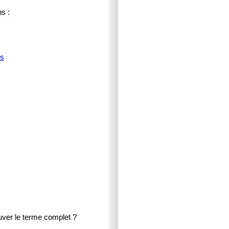
s :
ns
uver le terme complet ?