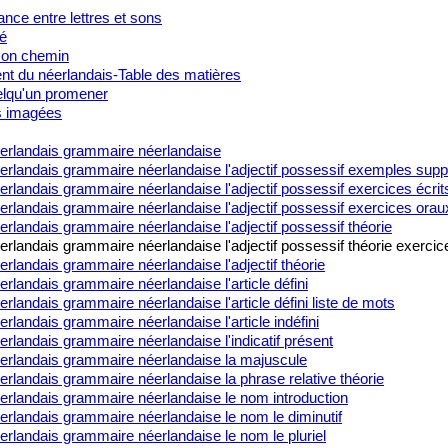
nce entre lettres et sons
é
on chemin
t du néerlandais-Table des matières
lqu'un promener
s imagées
erlandais grammaire néerlandaise
erlandais grammaire néerlandaise l'adjectif possessif exemples sup
rlandais grammaire néerlandaise l'adjectif possessif exercices écrit
rlandais grammaire néerlandaise l'adjectif possessif exercices orau
rlandais grammaire néerlandaise l'adjectif possessif théorie
rlandais grammaire néerlandaise l'adjectif possessif théorie exercic
rlandais grammaire néerlandaise l'adjectif théorie
rlandais grammaire néerlandaise l'article défini
rlandais grammaire néerlandaise l'article défini liste de mots
rlandais grammaire néerlandaise l'article indéfini
rlandais grammaire néerlandaise l'indicatif présent
erlandais grammaire néerlandaise la majuscule
rlandais grammaire néerlandaise la phrase relative théorie
erlandais grammaire néerlandaise le nom introduction
erlandais grammaire néerlandaise le nom le diminutif
rlandais grammaire néerlandaise le nom le pluriel