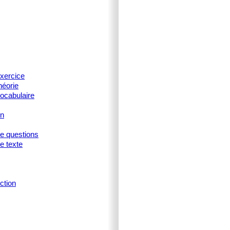
xercice
héorie
ocabulaire
on
ne questions
e texte
ction