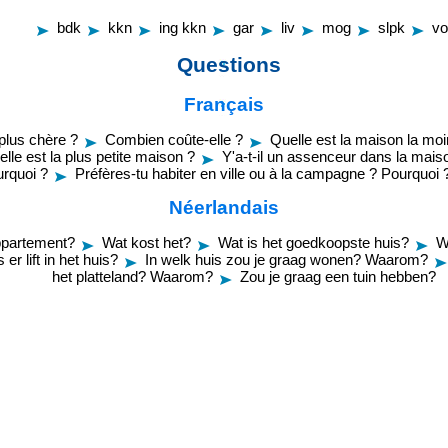
bdk
kkn
ing kkn
gar
liv
mog
slpk
vo
Questions
Français
plus chère ?
Combien coûte-elle ?
Quelle est la maison la mo
lle est la plus petite maison ?
Y'a-t-il un assenceur dans la mais
urquoi ?
Préfères-tu habiter en ville ou à la campagne ? Pourquoi 
Néerlandais
ppartement?
Wat kost het?
Wat is het goedkoopste huis?
W
s er lift in het huis?
In welk huis zou je graag wonen? Waarom?
het platteland? Waarom?
Zou je graag een tuin hebben?