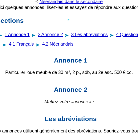
<
Néerlandais dans le secondaire
ici quelques annonces, lisez-les et essayez de répondre aux question
ections
1
Annonce 1
2
Annonce 2
3
Les abréviations
4
Questio
4.1
Français
4.2
Néerlandais
Annonce 1
Particulier loue meublé de 30 m², 2 p., sdb, au 2e asc. 500 € cc.
Annonce 2
Mettez votre annonce ici
Les abréviations
s annonces utilisent généralement des abréviations. Sauriez-vous tro