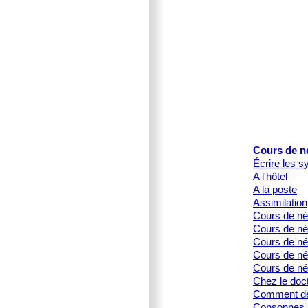
Cours de n
Écrire les s
A l'hôtel
A la poste
Assimilation
Cours de né
Cours de né
Cours de née
Cours de née
Cours de né
Chez le doc
Comment dé
Consonnes