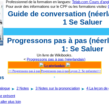
Professionnel de la formation en langues:
Telab.com Cours d'angl
Pour avoir des informations sur le CPF ou les formations visitez
Guide de conversation (néer
1 Se Saluer
Progressons pas à pas (néer
1: Se Saluer
Un livre de Wikibooks.
<
Progressons pas à pas (néerlandais)
Le néerlandais
<< Progressons pas à pas
Progressons pas à pas
Leçon 2: Se présenter>>
ns
ialogue
2
Notes
3
Notes sur la prononciation
4
La leçon de
e présent
aller plus loin