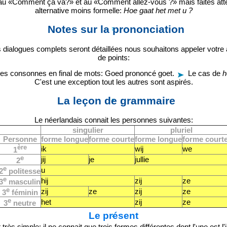
au «Comment ça va?» et au «Comment allez-vous ?» mais faites atten
alternative moins formelle:
Hoe gaat het met u ?
Notes sur la prononciation
 dialogues complets seront détaillées nous souhaitons appeler votre 
de points:
s consonnes en final de mots: Goed prononcé goet.
Le cas de
h
C'est une exception tout les autres sont aspirés.
La leçon de grammaire
Le néerlandais connait les personnes suivantes:
singulier
pluriel
Personne
forme longue
forme courte
forme longue
forme court
ère
ik
wij
we
1
e
jij
je
jullie
2
e
u
2
politesse
e
hij
zij
ze
3
masculin
e
zij
ze
zij
ze
3
féminin
e
het
zij
ze
3
neutre
Le présent
rès simple: il ne connait que trois formes différentes dont l'une est l'i