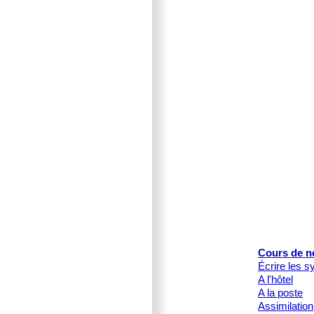
Cours de n
Écrire les s
A l'hôtel
A la poste
Assimilation