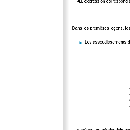
4.
L'expression correspond 
Dans les premières leçons, les
Les assoudissements de
Le présent en néerlandais est t