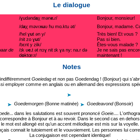
Le dialogue
/ɣudǝnd
a
χ mǝn
e.
ɾ/
Bonjour, monsieur!
/d
a
χ mǝvɾ
ʌu
ʋ ɦu mɑ.ktu ǝt/
Bonjour, madame. C
/ɦel ɣ
u
t ǝn y/
Très bien! Et vous ?
/nit zo ɣ
u
t/
Pas si bien.
/bɛnt y z
i
k/
Êtes-vous malade ?
naar de
/ɪk ʋ
e.
t ǝt nɔɣ nit ɪk ɣa ny: na.r dǝ
Je ne sais pas encore
d
o
ktœ:ɾ/
maintenant !
Notes
 indifféremment
Goeiedag
et non pas Goedendag ! (Bonjour) qui s'ab
si employer comme en anglais ou en allemand des expressions spécif
Goedemorgen
(Bonne matinée)
Goedeavond
(Bonsoir)
ede...
dans les salutations est souvent prononcé
Goeie...
. L'orthogr
s correspondre à Bonjour et à au revoir. Dans le second cas en dehors
le mot est allongé est qu'un accent mélodique est mis sur la voyelle.
çais connait le tutoiement et le vouvoiement. Les personnes lui cor
La conjugaison est cependant identique!