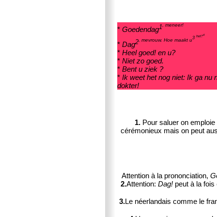
, meneer!
1
*
Goedendag
4
het?
3
, mevrouw. Hoe maakt u
2
*
Dag
*
Heel goed! en u?
*
Niet zo goed.
*
Bent u ziek ?
*
Ik weet het nog niet: Ik ga nu 
dokter!
1.
Pour saluer on emploie
cérémonieux mais on peut aus
Attention à la prononciation,
Go
2.
Attention:
Dag!
peut à la foi
3.
Le néerlandais comme le fran