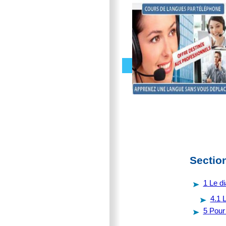
Sectio
1
Le d
4.1
L
5
Pour 