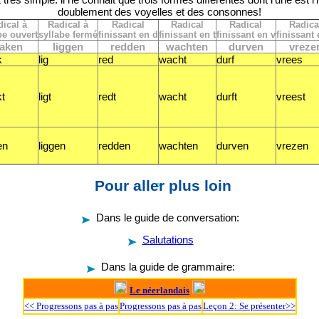
doublement des voyelles et des consonnes!
ical à
Radical à
Radical
Radical
Radical
Radica
be ouvert
syllabe fermé
finissant en d
finissant en t
finissant en v
finissant 
aken
liggen
redden
wachten
durven
vreze
k
lig
red
wacht
durf
vrees
t
ligt
redt
wacht
durft
vreest
en
liggen
redden
wachten
durven
vrezen
Pour aller plus loin
Dans le guide de conversation:
Salutations
Dans la guide de grammaire:
Le néerlandais
<< Progressons pas à pas
Progressons pas à pas
Leçon 2: Se présenter>>