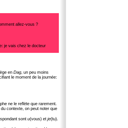
omment allez-vous ?
: je vais chez le docteur
rège en
Dag
, un peu moins
iant le moment de la journée:
aphe ne le reflète que rarement.
 du contexte, on peut noter que
respondant sont
u
(vous) et
je
(tu).