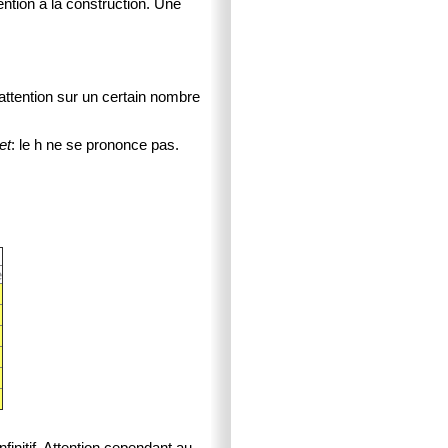
tion à la construction. Une
attention sur un certain nombre
et
: le h ne se prononce pas.
e
nfinitif. Attention cependant au