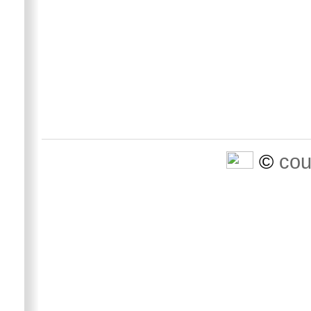
©
cou