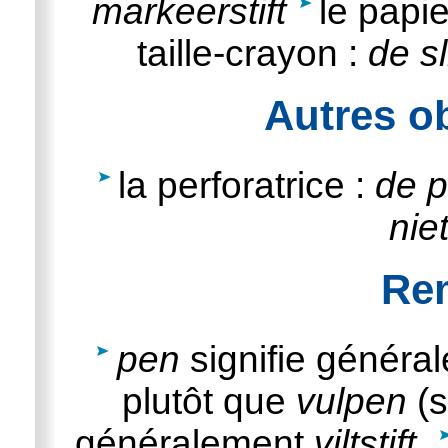
markeerstift
le papie
taille-crayon :
de sl
Autres ob
la perforatrice :
de p
nie
Re
pen
signifie généra
plutôt que
vulpen
(s
généralement
viltstift
.