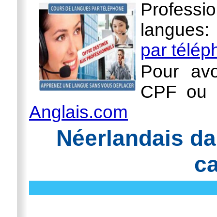
Professi
langues
par télé
Pour avo
CPF ou l
Anglais.com
Néerlandais da
ca