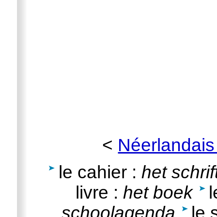
<
Néerlandais
le cahier :
het schrif
livre :
het boek
l
schoolagenda
le 