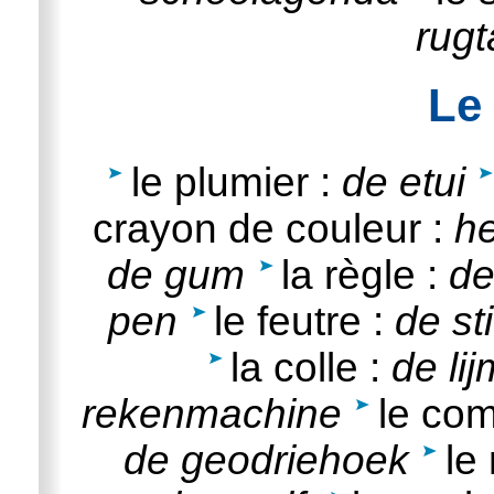
rugt
Le
le plumier :
de etui
crayon de couleur :
he
de gum
la règle :
de
pen
le feutre :
de sti
la colle :
de lij
rekenmachine
le co
de geodriehoek
le