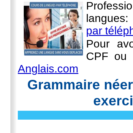
Professi
langues
par télé
Pour avo
CPF ou l
Anglais.com
Grammaire néer
exerc