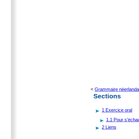
<
Grammaire néerlanda
Sections
1
Exercice oral
1.1
Pour s'échau
2
Liens