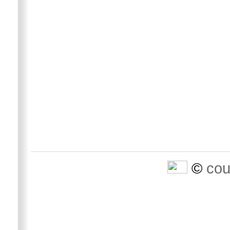
©
cou