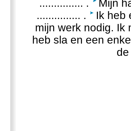
............... .
Mijn ha
............... .
Ik heb 
mijn werk nodig. Ik mo
heb sla en een enke
de .