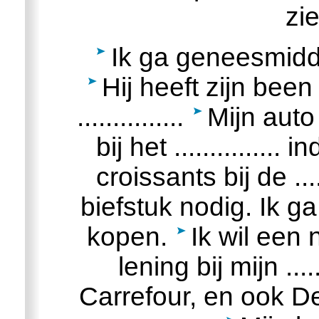
zi
Ik ga geneesmiddele
Hij heeft zijn bee
...............
Mijn auto
bij het ............... 
croissants bij de ....
biefstuk nodig. Ik ga 2
kopen.
Ik wil een
lening bij mijn ....
Carrefour, en ook D