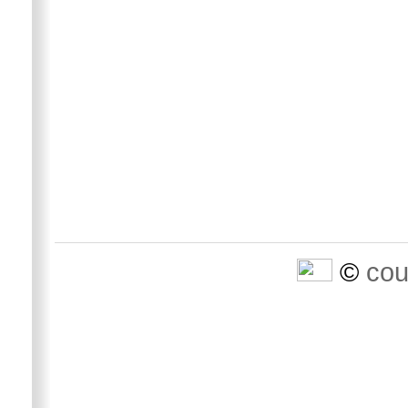
©
cou