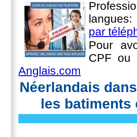
Professi
langues
par télé
Pour avo
CPF ou l
Anglais.com
Néerlandais dans 
les batiments 