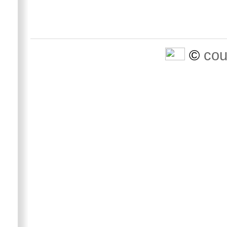
©
cou