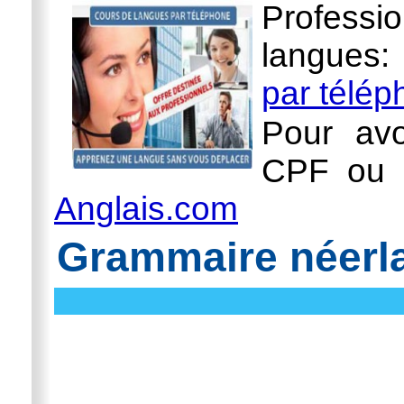
Professi
langues
par télé
Pour avo
CPF ou l
Anglais.com
Grammaire néerlan