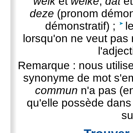
welk
et
welke
,
dat
e
deze
(pronom démons
démonstratif) ;
l
lorsqu'on ne veut pas 
l'adject
Remarque : nous utili
synonyme de mot s'e
commun
n'a pas (en
qu'elle possède dans
su