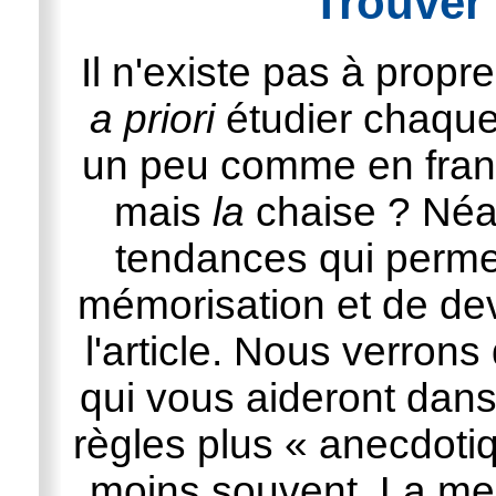
Trouver 
Il n'existe pas à propre
a priori
étudier chaque 
un peu comme en franç
mais
la
chaise ? Néan
tendances qui permett
mémorisation et de de
l'article. Nous verron
qui vous aideront dan
règles plus « anecdoti
moins souvent. La mei