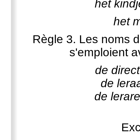
het kindj
het m
Règle 3. Les noms d
s'emploient 
de direc
de lera
de lerar
Exc