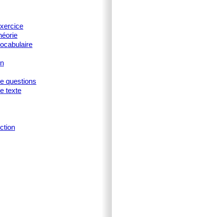
xercice
héorie
ocabulaire
on
ne questions
e texte
ction