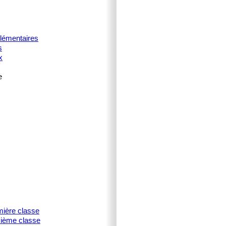
plémentaires
s
x
e
mière classe
isième classe