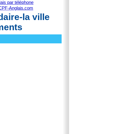
ais par téléphone
CPF-Anglais.com
ire-la ville
iments