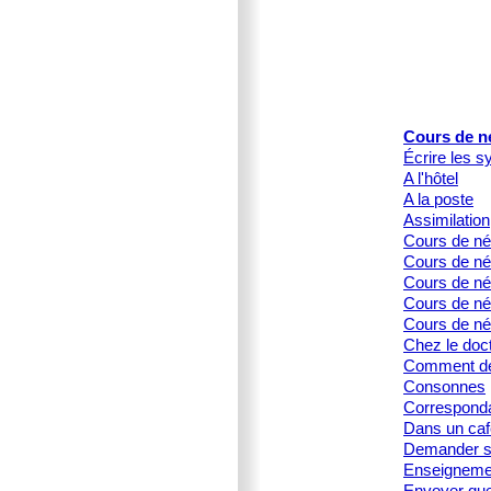
Cours de n
Écrire les s
A l'hôtel
A la poste
Assimilation
Cours de né
Cours de né
Cours de née
Cours de née
Cours de né
Chez le doc
Comment dé
Consonnes
Corresponda
Dans un caf
Demander s
Enseignemen
Envoyer que