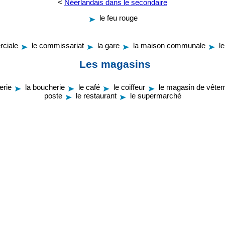
<
Néerlandais dans le secondaire
le feu rouge
rciale
le commissariat
la gare
la maison communale
l
Les magasins
erie
la boucherie
le café
le coiffeur
le magasin de vête
poste
le restaurant
le supermarché