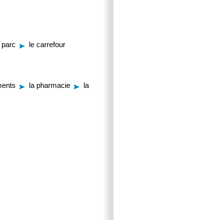
e parc
le carrefour
ments
la pharmacie
la