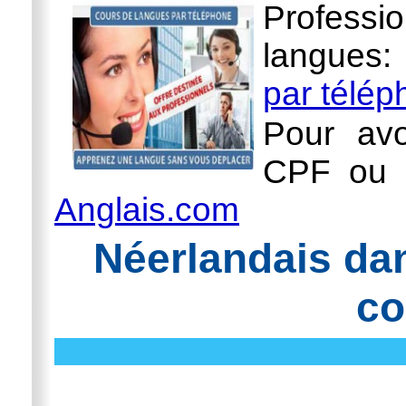
Professi
langues
par télé
Pour avo
CPF ou l
Anglais.com
Néerlandais dan
co