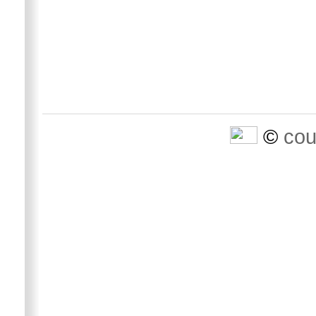
©
cou