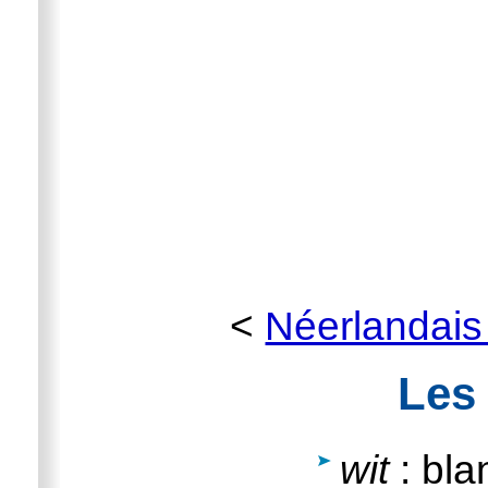
<
Néerlandais
Les
wit
: bla