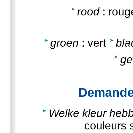
rood
: roug
groen
: vert
bl
ge
Demander
Welke kleur heb
couleurs s