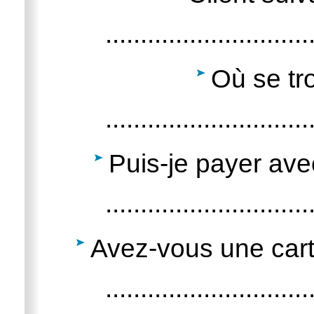
.............................
Où se tr
.............................
Puis-je payer av
.............................
Avez-vous une carte 
.............................