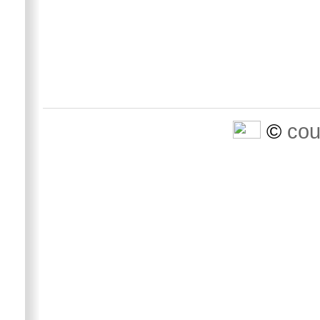
©
cou