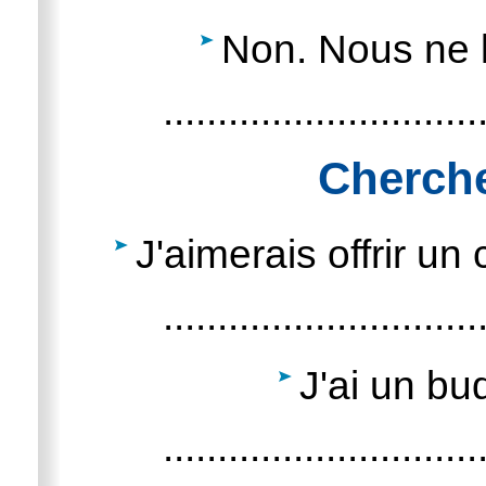
Non. Nous ne l
.............................
Cherch
J'aimerais offrir u
.............................
J'ai un bu
.............................