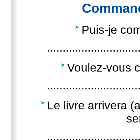
Command
Puis-je co
.............................
Voulez-vous c
.............................
Le livre arrivera 
se
.............................