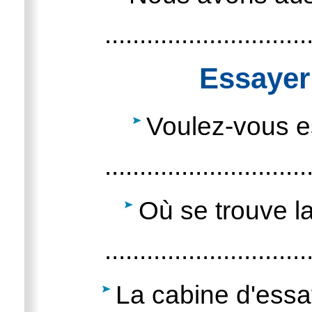
.............................
Essayer
Voulez-vous e
.............................
Où se trouve l
.............................
La cabine d'essa