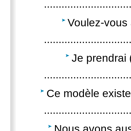
.............................
Voulez-vous 
.............................
Je prendrai (
.............................
Ce modèle existe
.............................
Nous avons auss