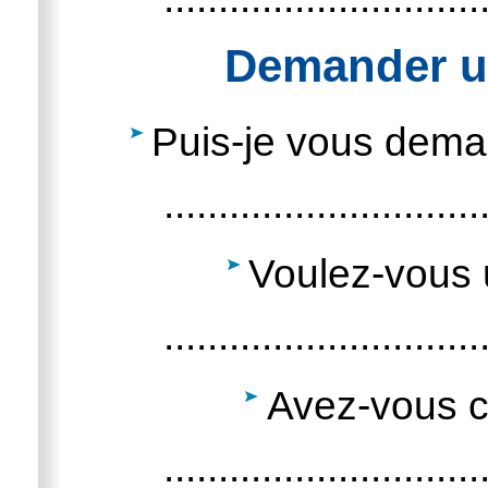
Demander u
Puis-je vous dema
.............................
Voulez-vous 
.............................
Avez-vous c
.............................