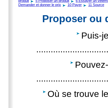
produit
5
Proposer un produit
6
Essayer un vêtem
Demander et donner le prix
10
Payer
11
Source
Proposer ou 
Puis-j
.............................
Pouvez-
.............................
Où se trouve l
.............................