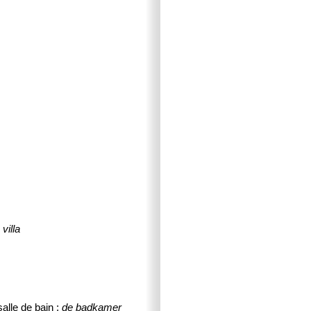
 villa
salle de bain :
de badkamer