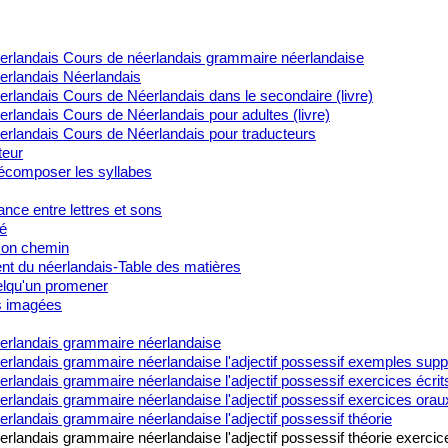
erlandais Cours de néerlandais grammaire néerlandaise
erlandais Néerlandais
rlandais Cours de Néerlandais dans le secondaire (livre)
rlandais Cours de Néerlandais pour adultes (livre)
erlandais Cours de Néerlandais pour traducteurs
teur
composer les syllabes
nce entre lettres et sons
é
on chemin
t du néerlandais-Table des matières
lqu'un promener
s imagées
erlandais grammaire néerlandaise
erlandais grammaire néerlandaise l'adjectif possessif exemples sup
rlandais grammaire néerlandaise l'adjectif possessif exercices écrit
rlandais grammaire néerlandaise l'adjectif possessif exercices orau
rlandais grammaire néerlandaise l'adjectif possessif théorie
rlandais grammaire néerlandaise l'adjectif possessif théorie exercic