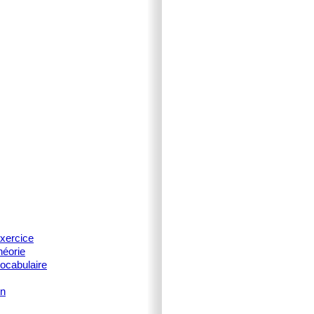
xercice
héorie
ocabulaire
on