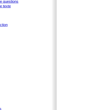
ne questions
e texte
ction
s