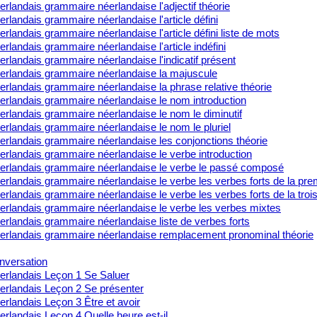
rlandais grammaire néerlandaise l'adjectif théorie
rlandais grammaire néerlandaise l'article défini
rlandais grammaire néerlandaise l'article défini liste de mots
rlandais grammaire néerlandaise l'article indéfini
rlandais grammaire néerlandaise l'indicatif présent
erlandais grammaire néerlandaise la majuscule
rlandais grammaire néerlandaise la phrase relative théorie
erlandais grammaire néerlandaise le nom introduction
erlandais grammaire néerlandaise le nom le diminutif
rlandais grammaire néerlandaise le nom le pluriel
erlandais grammaire néerlandaise les conjonctions théorie
erlandais grammaire néerlandaise le verbe introduction
erlandais grammaire néerlandaise le verbe le passé composé
rlandais grammaire néerlandaise le verbe les verbes forts de la pre
rlandais grammaire néerlandaise le verbe les verbes forts de la tro
erlandais grammaire néerlandaise le verbe les verbes mixtes
rlandais grammaire néerlandaise liste de verbes forts
erlandais grammaire néerlandaise remplacement pronominal théorie
nversation
erlandais Leçon 1 Se Saluer
erlandais Leçon 2 Se présenter
rlandais Leçon 3 Être et avoir
rlandais Leçon 4 Quelle heure est-il