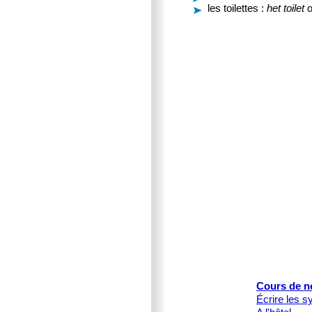
les toilettes :
het toilet
o
Cours de n
Écrire les s