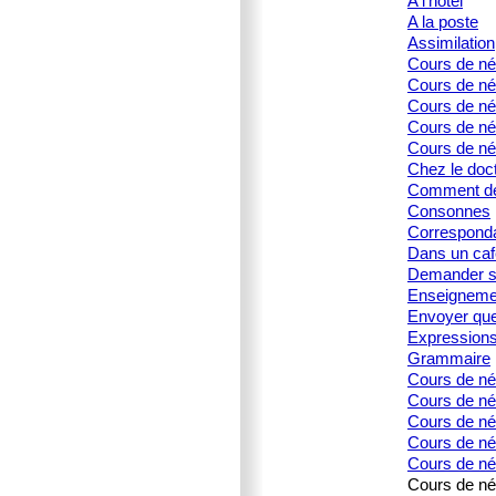
A l'hôtel
A la poste
Assimilation
Cours de né
Cours de né
Cours de née
Cours de née
Cours de né
Chez le doc
Comment dé
Consonnes
Corresponda
Dans un caf
Demander s
Enseignemen
Envoyer que
Expression
Grammaire
Cours de né
Cours de né
Cours de née
Cours de née
Cours de née
Cours de née