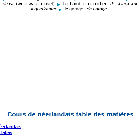
f
de wc
(wc = water closet)
la chambre à coucher :
de slaapkame
logeerkamer
le garage :
de garage
Cours de néerlandais table des matières
éerlandais
yllabes