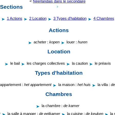
<
Néerlandais dans le secondaire
Sections
1
Actions
2
Location
3
Types d'habitation
4
Chambres
Actions
acheter :
kopen
louer :
huren
Location
le bail
les charges collectives
la caution
le préavis
Types d'habitation
l'appartement :
het appartement
la maison :
het huis
la villa :
de
Chambres
la chambre :
de kamer
r
la salle à manger :
de eetkamer
la cuisine :
de keuken
la 