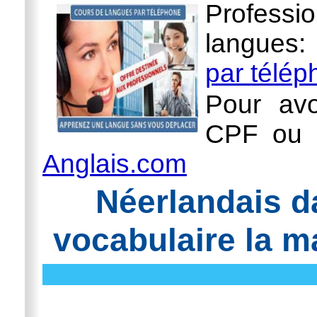
Professi
langues
par télé
Pour avo
CPF ou l
Anglais.com
Néerlandais d
vocabulaire la m