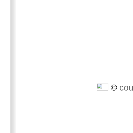
©
cou