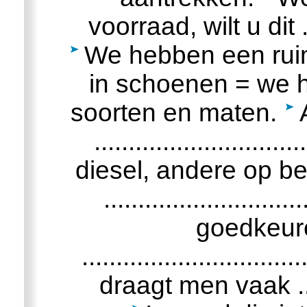
voorraad, wilt u dit ......
We hebben een ruime .....
in schoenen = we h
soorten en maten.
.........................
diesel, andere op b
........................
goedkeur
.............................
draagt men vaak ........