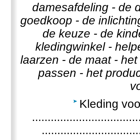
damesafdeling - de d
goedkoop - de inlichti
de keuze - de kinde
kledingwinkel - help
laarzen - de maat - het
passen - het product
v
Kleding voo
...........................
.........................