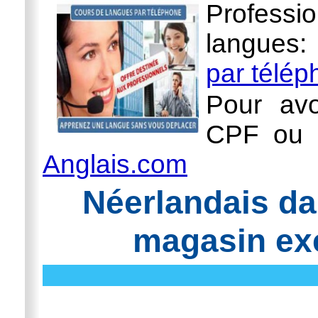
Professi
langues
par télé
Pour avo
CPF ou l
Anglais.com
Néerlandais da
magasin exe