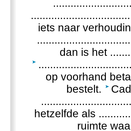
..........................
............................
iets naar verhoudin
...........................
dan is het ..........
.........................
op voorhand betaal
bestelt.
Cad
........................
hetzelfde als ............
ruimte waa