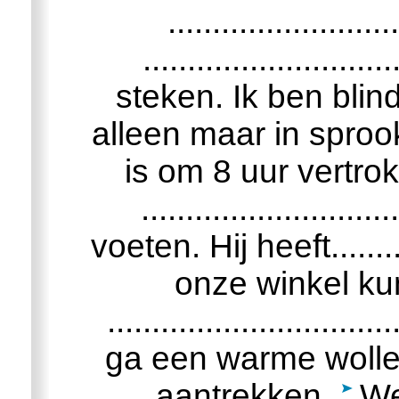
.........................
........................
steken. Ik ben blind
alleen maar in sproo
is om 8 uur vertro
.............................
voeten. Hij heeft...........
onze winkel ku
................................
ga een warme wollen ......
aantrekken.
We