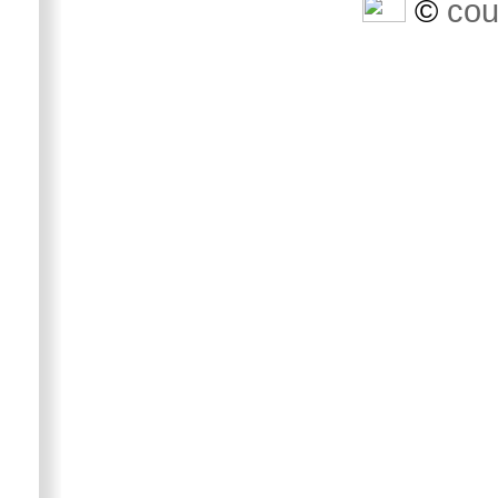
©
cou