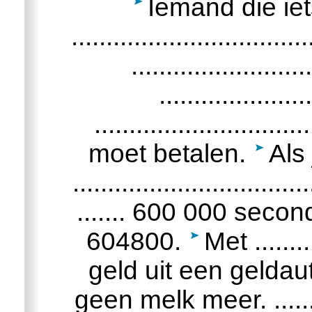
Iemand die iet
..................................
.......................
...................
.........................
moet betalen.
Als 
..............................
....... 600 000 secon
604800.
Met .........
geld uit een gelda
geen melk meer. ...........