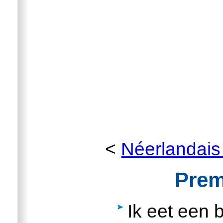
<
Néerlandais
Prem
Ik eet een 