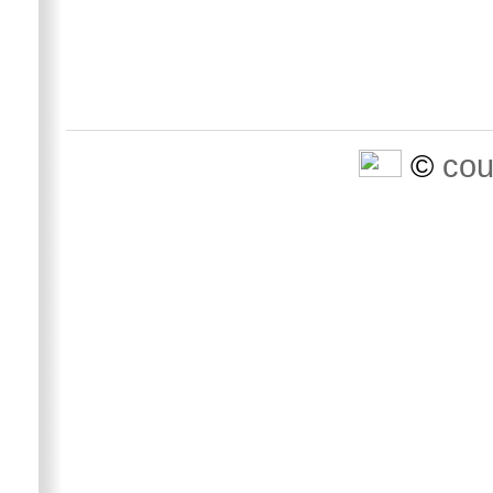
©
cou