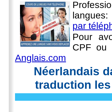
Professi
langues
par télé
Pour avo
CPF ou l
Anglais.com
Néerlandais d
traduction les