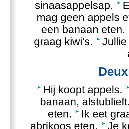
sinaasappelsap.
E
mag geen appels e
een banaan eten.
graag kiwi's.
Julli
Deux
Hij koopt appels.
banaan, alstublieft
eten.
Ik eet gr
abrikoos eten.
Je k