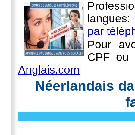
Professi
langues
par télé
Pour avo
CPF ou l
Anglais.com
Néerlandais da
f