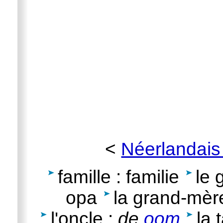
<
Néerlandais
famille : familie
le 
opa
la grand-mèr
l'oncle :
de
oom
la 