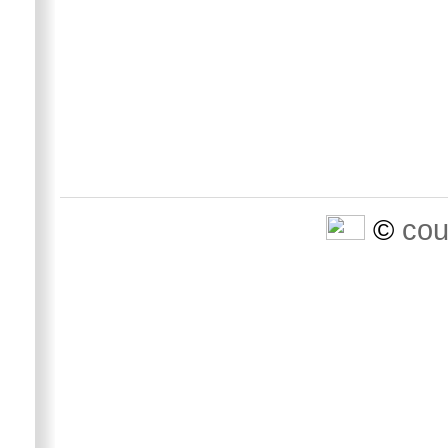
©
cou