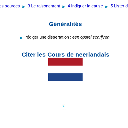
les sources
3
Le raisonement
4
Indiquer la cause
5
Lister 
Généralités
rédiger une dissertation :
een opstel schrijven
Citer les Cours de neerlandais