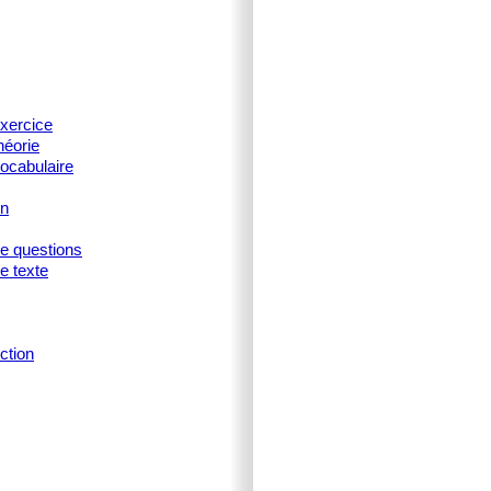
xercice
héorie
ocabulaire
on
ne questions
e texte
ction