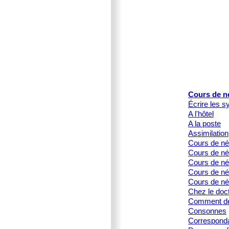
Cours de n
Écrire les s
A l'hôtel
A la poste
Assimilation
Cours de né
Cours de né
Cours de née
Cours de née
Cours de né
Chez le doc
Comment dé
Consonnes
Corresponda