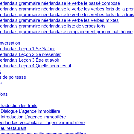
erlandais grammaire néerlandaise le verbe le passé composé
rlandais grammaire néerlandaise le verbe les verbes forts de la pre
rlandais grammaire néerlandaise le verbe les verbes forts de la tro
erlandais grammaire néerlandaise le verbe les verbes mixtes
rlandais grammaire néerlandaise liste de verbes forts
erlandais grammaire néerlandaise remplacement pronominal théorie
nversation
erlandais Leçon 1 Se Saluer
erlandais Leçon 2 Se présenter
rlandais Leçon 3 Être et avoir
rlandais Leçon 4 Quelle heure est-il
s
s de politesse
s
orts
traduction les fruits
 Dialogue L'agence immobilière
Introduction L'agence immobilière
erlandais vocabulaire L'agence immobilière
 au restaurant
 comprendre une petite annonce immobilière