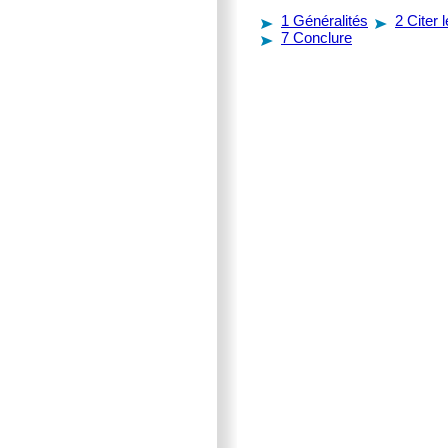
1
Généralités
2
Citer 
7
Conclure