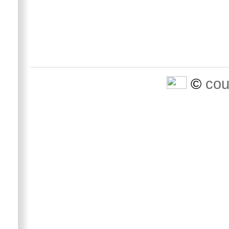
©
cou