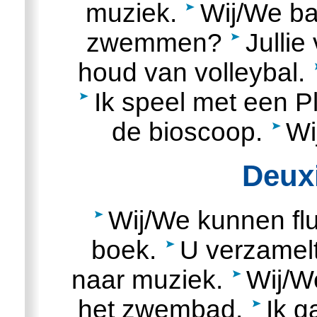
muziek.
Wij/We ba
zwemmen?
Julli
houd van volleybal.
Ik speel met een P
de bioscoop.
Wi
Deux
Wij/We kunnen flu
boek.
U verzamelt
naar muziek.
Wij/W
het zwembad.
Ik 