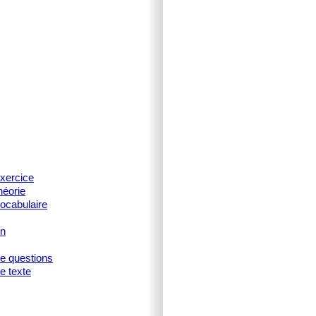
xercice
héorie
ocabulaire
on
ne questions
e texte