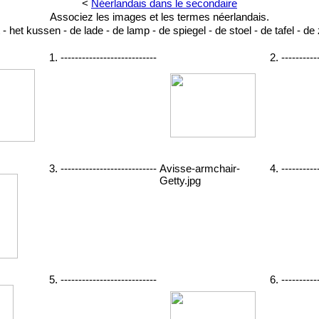
<
Néerlandais dans le secondaire
Associez les images et les termes néerlandais.
 - het kussen - de lade - de lamp - de spiegel - de stoel - de tafel - de 
1. ---------------------------
2. ----------
3. ---------------------------
Avisse-armchair-
4. ----------
Getty.jpg
5. ---------------------------
6. ----------