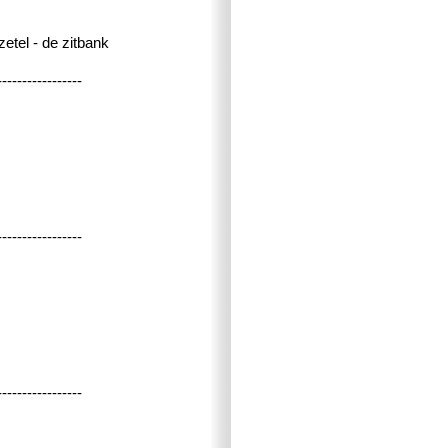
zetel - de zitbank
-----------------
-----------------
-----------------