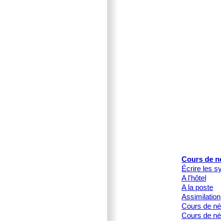
Cours de n
Écrire les s
A l'hôtel
A la poste
Assimilation
Cours de né
Cours de né